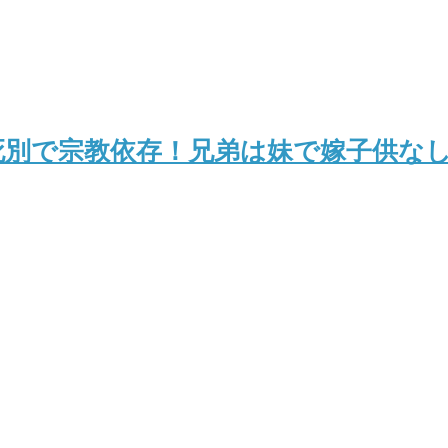
死別で宗教依存！兄弟は妹で嫁子供な