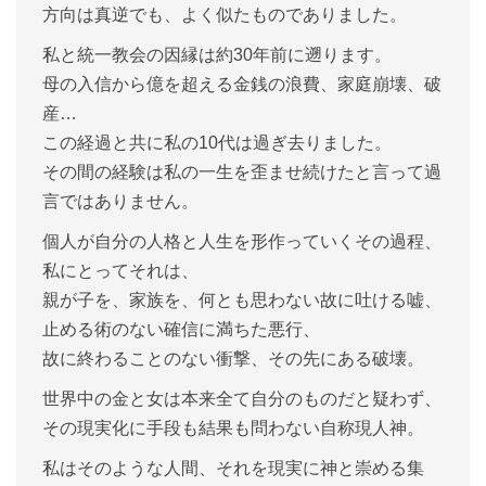
方向は真逆でも、よく似たものでありました。
私と統一教会の因縁は約
30
年前に遡ります。
母の入信から億を超える金銭の浪費、家庭崩壊、破
産
…
この経過と共に私の
10
代は過ぎ去りました。
その間の経験は私の一生を歪ませ続けたと言って過
言ではありません。
個人が自分の人格と人生を形作っていくその過程、
私にとってそれは、
親が子を、家族を、何とも思わない故に吐ける嘘、
止める術のない確信に満ちた悪行、
故に終わることのない衝撃、その先にある破壊。
世界中の金と女は本来全て自分のものだと疑わず、
その現実化に手段も結果も問わない自称現人神。
私はそのような人間、それを現実に神と崇める集