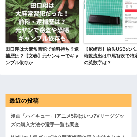
田口翔は大麻常習犯で前科持ち？逮
【尼崎市】紛失USBのパ
捕歴は？【文春】元ヤンキーでギャ
桁数流出は中尾智次で特定
ンブル依存か
の英数字は？
最近の投稿
漫画「ハイキュー」!アニメ5期はいつ?Vリーググッ
ズの購入方法や選手一覧も調査