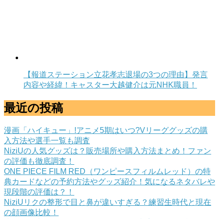
【報道ステーション立花孝志退場の3つの理由】発言
内容や経緯！キャスター大越健介は元NHK職員！
最近の投稿
漫画「ハイキュー」!アニメ5期はいつ?Vリーググッズの購
入方法や選手一覧も調査
NiziUの人気グッズは？販売場所や購入方法まとめ！ファン
の評価も徹底調査！
ONE PIECE FILM RED（ワンピースフィルムレッド）の特
典カードなどの予約方法やグッズ紹介！気になるネタバレや
現段階の評価は？！
NiziUリクの整形で目と鼻が違いすぎる？練習生時代と現在
の顔画像比較！