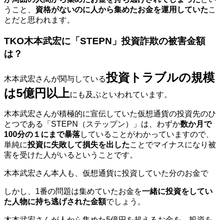
うこと、
資格がないのに人から集めたお金を運用していた
こ
とだと思われます。
TKO木本武宏に「STEPN」投資詐欺の被害金額
は？
投資トラブルの規模
木本武宏さんが関与している
は5億円以上
にも及ぶといわれています。
木本武宏さんが積極的に宣伝していた仮想通貨の投資先のひ
とつである「STEPN（ステップン）」は、わずか
数か月で
100分の１にまで暴落
していることがわかっていますので、
単純に
投資に失敗して損失を出した
ことでマイナスになり被
害を受けた人がいるということです。
木本武宏さん本人も、仮想通貨に投資していた分のお金で
しかし、1番の問題は集めていたお金を
一緒に投資をしてい
た人物に持ち逃げされた金額
でしょう。
木本武宏さんが人から集めた5億円を超えるお金を、投資を