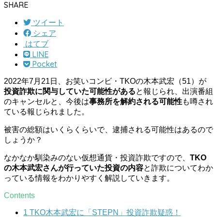
SHARE
ツイート
シェア
はてブ
LINE
Pocket
2022年7月21日、お笑いコンビ・TKOの木本武宏（51）が
投資詐欺に関与していた可能性がある
と報じられ、出演番組
のキャンセルと、今後は
事務所を解約される可能性
も噂され
ている報じられました。
被害の総額はいくらくらいで、逮捕される可能性はあるので
しょうか？
なかなか馴染みのない仮想通貨・投資詐欺ですので、
TKO
の木本武宏さんが行っていた投資の内容
と詐欺についてわか
っている情報をわかりやすく解説していきます。
Contents
1
TKO木本武宏に「STEPN」投資詐欺疑惑！