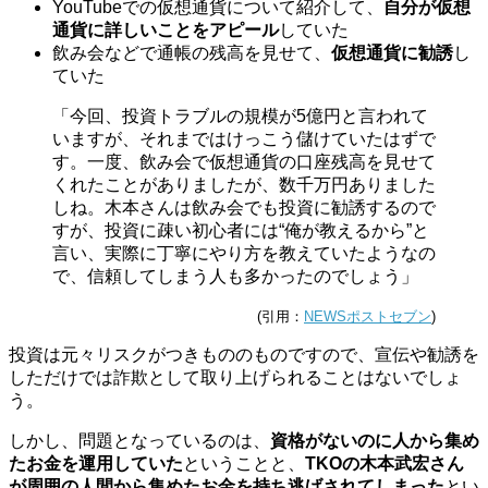
YouTubeでの仮想通貨について紹介して、
自分が仮想
通貨に詳しいことをアピール
していた
飲み会などで通帳の残高を見せて、
仮想通貨に勧誘
し
ていた
「今回、投資トラブルの規模が5億円と言われて
いますが、それまではけっこう儲けていたはずで
す。一度、飲み会で仮想通貨の口座残高を見せて
くれたことがありましたが、数千万円ありました
しね。木本さんは飲み会でも投資に勧誘するので
すが、投資に疎い初心者には“俺が教えるから”と
言い、実際に丁寧にやり方を教えていたようなの
で、信頼してしまう人も多かったのでしょう」
(引用：
NEWSポストセブン
)
投資は元々リスクがつきもののものですので、宣伝や勧誘を
しただけでは詐欺として取り上げられることはないでしょ
う。
しかし、問題となっているのは、
資格がないのに人から集め
たお金を運用していた
ということと、
TKOの木本武宏さん
が周囲の人間から集めたお金を持ち逃げされてしまった
とい