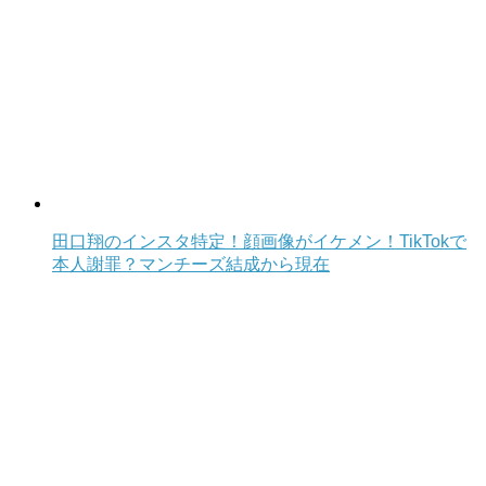
田口翔のインスタ特定！顔画像がイケメン！TikTokで
本人謝罪？マンチーズ結成から現在