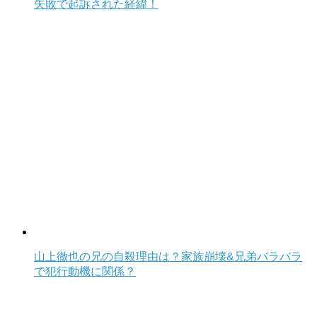
失敗で起訴された経緯！
山上徹也の兄の自殺理由は？家族崩壊&兄弟バラバラ
で犯行動機に関係？