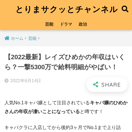
とりまサクッとチャンネル
芸能
ドラマ
政治
ホーム
芸能
【2022最新】レイズひめかの年収はいく
ら？一撃5300万で給料明細がやばい！
2022年6月14日
人気No.1キャバ嬢として注目されている
キャバ嬢のひめか
さんの年収が凄いことになっている
と噂です！
キャバクラに入店してから後約3ヶ月でNo.1まで上り詰