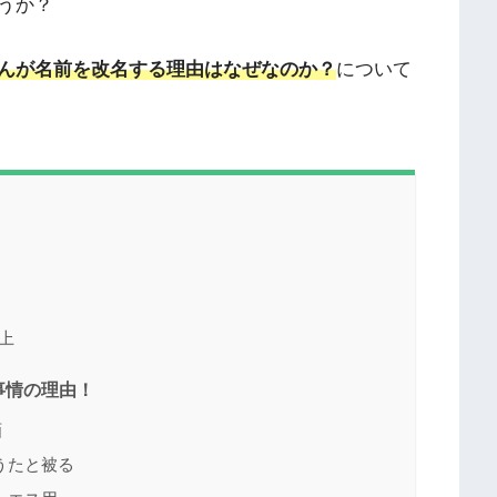
うか？
んが名前を改名する理由はなぜなのか？
について
上
事情の理由！
画
うたと被る