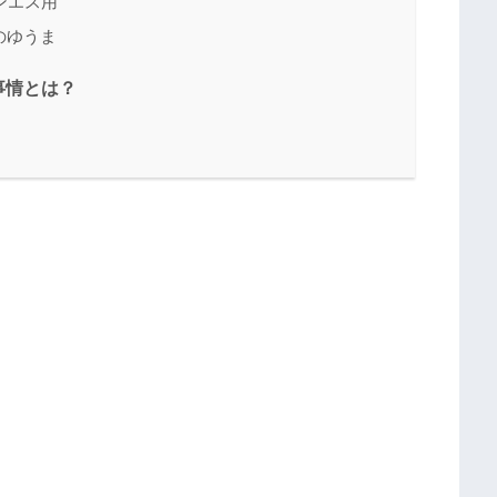
ンエス用
のゆうま
事情とは？