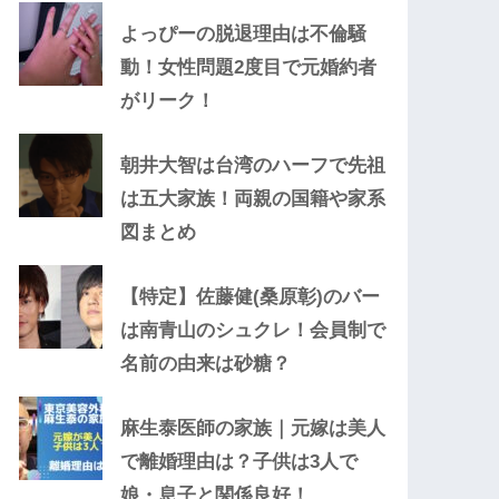
よっぴーの脱退理由は不倫騒
動！女性問題2度目で元婚約者
がリーク！
朝井大智は台湾のハーフで先祖
は五大家族！両親の国籍や家系
図まとめ
【特定】佐藤健(桑原彰)のバー
は南青山のシュクレ！会員制で
名前の由来は砂糖？
麻生泰医師の家族｜元嫁は美人
で離婚理由は？子供は3人で
娘・息子と関係良好！