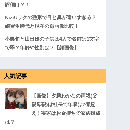
評価は？！
NiziUリクの整形で目と鼻が違いすぎる？
練習生時代と現在の顔画像比較！
小栗旬と山田優の子供は4人で名前は1文字
で翠？年齢や性別は？【顔画像】
人気記事
【画像】夕霧わかなの両親(父
親母親)は社長で年収は2億超
え！実家はお金持ちで家族構成
は？