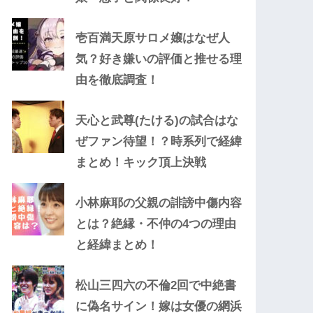
壱百満天原サロメ嬢はなぜ人
気？好き嫌いの評価と推せる理
由を徹底調査！
天心と武尊(たける)の試合はな
ぜファン待望！？時系列で経緯
まとめ！キック頂上決戦
小林麻耶の父親の誹謗中傷内容
とは？絶縁・不仲の4つの理由
と経緯まとめ！
松山三四六の不倫2回で中絶書
に偽名サイン！嫁は女優の網浜