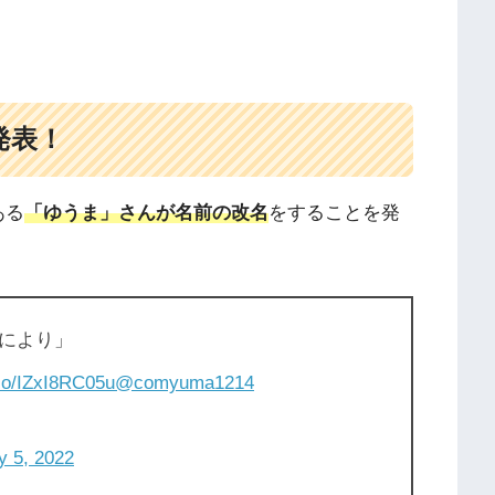
発表！
ある
「ゆうま」さんが名前の改名
をすることを発
により」
.co/IZxI8RC05u
@comyuma1214
y 5, 2022