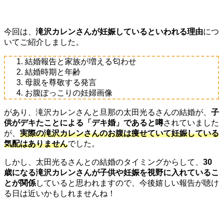
今回は、
滝沢カレンさんが妊娠しているといわれる理由
につ
いてご紹介しました。
結婚報告と家族が増える匂わせ
結婚時期と年齢
母親を尊敬する発言
お腹ぽっこりの妊婦画像
があり、滝沢カレンさんと旦那の太田光るさんの結婚が、
子
供がデキたことによる「デキ婚」であると噂
されていました
が、
実際の滝沢カレンさんのお腹は痩せていて妊娠している
気配はありません
でした。
しかし、太田光るさんとの結婚のタイミングからして、
30
歳になる滝沢カレンさんが子供や妊娠を視野に入れているこ
とが関係
していると思われますので、今後嬉しい報告が聴け
る日は近いかもしれませんね！