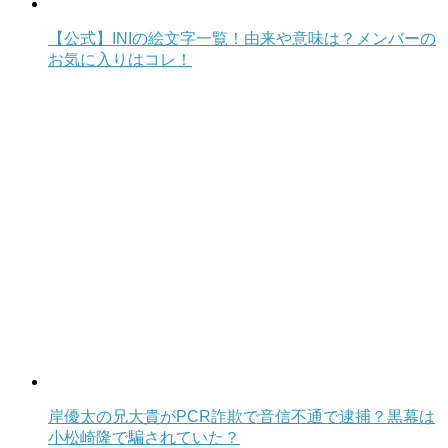
【公式】INIの絵文字一覧！由来や意味は？メンバーの
お気に入りはコレ！
岸優太の兄大貴がPCR詐欺で音信不通で逮捕？黒幕は
小松崎隆で騙されていた？