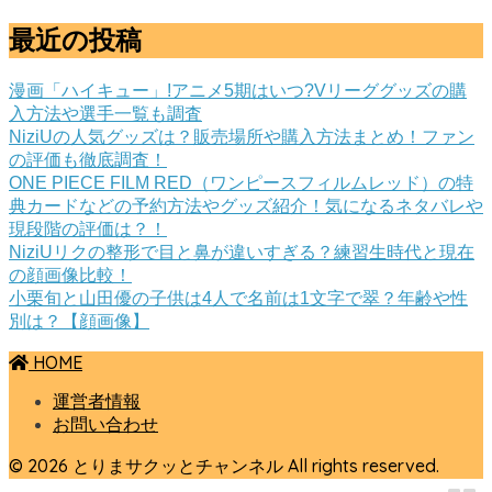
最近の投稿
漫画「ハイキュー」!アニメ5期はいつ?Vリーググッズの購
入方法や選手一覧も調査
NiziUの人気グッズは？販売場所や購入方法まとめ！ファン
の評価も徹底調査！
ONE PIECE FILM RED（ワンピースフィルムレッド）の特
典カードなどの予約方法やグッズ紹介！気になるネタバレや
現段階の評価は？！
NiziUリクの整形で目と鼻が違いすぎる？練習生時代と現在
の顔画像比較！
小栗旬と山田優の子供は4人で名前は1文字で翠？年齢や性
別は？【顔画像】
HOME
運営者情報
お問い合わせ
© 2026 とりまサクッとチャンネル All rights reserved.