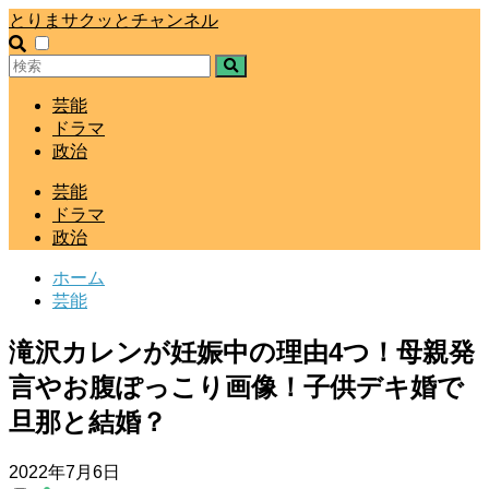
とりまサクッとチャンネル
芸能
ドラマ
政治
芸能
ドラマ
政治
ホーム
芸能
滝沢カレンが妊娠中の理由4つ！母親発
言やお腹ぽっこり画像！子供デキ婚で
旦那と結婚？
2022年7月6日