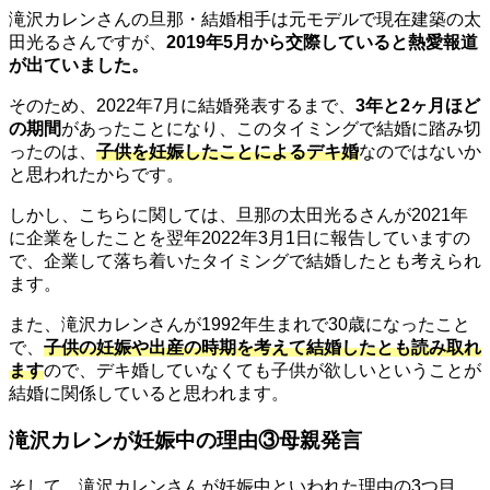
滝沢カレンさんの旦那・結婚相手は元モデルで現在建築の太
田光るさんですが、
2019年5月から交際していると熱愛報道
が出ていました。
そのため、2022年7月に結婚発表するまで、
3年と2ヶ月ほど
の期間
があったことになり、このタイミングで結婚に踏み切
ったのは、
子供を妊娠したことによるデキ婚
なのではないか
と思われたからです。
しかし、こちらに関しては、旦那の太田光るさんが2021年
に企業をしたことを翌年2022年3月1日に報告していますの
で、企業して落ち着いたタイミングで結婚したとも考えられ
ます。
また、滝沢カレンさんが1992年生まれで30歳になったこと
で、
子供の妊娠や出産の時期を考えて結婚したとも読み取れ
ます
ので、デキ婚していなくても子供が欲しいということが
結婚に関係していると思われます。
滝沢カレンが妊娠中の理由③母親発言
そして、滝沢カレンさんが妊娠中といわれた理由の3つ目