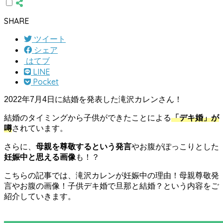
SHARE
ツイート
シェア
はてブ
LINE
Pocket
2022年7月4日に結婚を発表した滝沢カレンさん！
結婚のタイミングから子供ができたことによる
「デキ婚」が
噂
されています。
さらに、
母親を尊敬するという発言
やお腹がぽっこりとした
妊娠中と思える画像
も！？
こちらの記事では、滝沢カレンが妊娠中の理由！母親尊敬発
言やお腹の画像！子供デキ婚で旦那と結婚？という内容をご
紹介していきます。