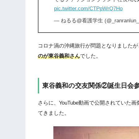
pic.twitter.com/CTPpWrQ7Ho
— ねるる@看護学生 (@_ranranlun_
コロナ渦の沖縄旅行が問題となりましたが
のが
東谷義和さん
でした。
東谷義和の交友関係②誕生日会
さらに、YouTube動画で公開されていた画
てきました。