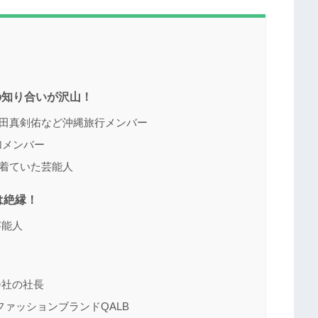
の知り合いが沢山！
田真剣佑など沖縄旅行メンバー
加メンバー
を着ていた芸能人
は絶縁！
芸能人
会社の社長
ァッションブランドQALB