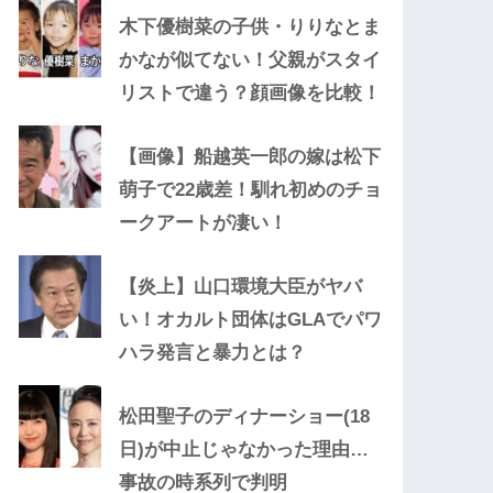
木下優樹菜の子供・りりなとま
かなが似てない！父親がスタイ
リストで違う？顔画像を比較！
【画像】船越英一郎の嫁は松下
萌子で22歳差！馴れ初めのチョ
ークアートが凄い！
【炎上】山口環境大臣がヤバ
い！オカルト団体はGLAでパワ
ハラ発言と暴力とは？
松田聖子のディナーショー(18
日)が中止じゃなかった理由…
事故の時系列で判明