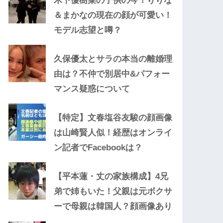
木下優樹菜の子供の今！りりな
＆まかなの現在の顔が可愛い！
モデル志望と噂？
久保優太とサラの本当の離婚理
由は？不仲で別居中&パフォー
マンス疑惑について
【特定】文春塩谷友駿の顔画像
は山崎賢人似！経歴はオンライ
ン記者でFacebookは？
【平本蓮・丈の家族構成】4兄
弟で姉もいた！父親は元ボクサ
ーで母親は韓国人？顔画像あり