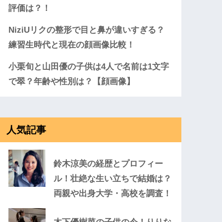
評価は？！
NiziUリクの整形で目と鼻が違いすぎる？
練習生時代と現在の顔画像比較！
小栗旬と山田優の子供は4人で名前は1文字
で翠？年齢や性別は？【顔画像】
人気記事
鈴木涼美の経歴とプロフィー
ル！壮絶な生い立ちで結婚は？
両親や出身大学・高校を調査！