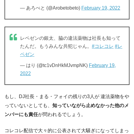
— あろべと (@Arobetobeto)
February 19, 2022
レペゼンの銀太、脇の違法薬物は社長も知って
たんだ。もうみんな共犯じゃん。
#コレコレ
#レ
ペゼン
— はり (@tc1vDnHkMJvmpNK)
February 19,
2022
もし、DJ社長・まる・フォイの残りの3人が 違法薬物をや
っていないとしても、
知っていながら止めなかった他のメ
ンバーにも責任
が問われるでしょう。
コレコレ配信で大々的に公表されて大騒ぎになってしまっ