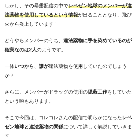
しかし、その暴露配信の中で
レペゼン地球のメンバーが違
法薬物を使用しているという情報
が出ることとなり、飛び
火から炎上しています！
どうやらメンバーのうち、
違法薬物に手を染めているのが
確実なのは2人
のようです。
一体
いつから
、
誰が
違法薬物を使用していたのでしょう
か？
さらに、メンバーがドラッグの使用の
隠蔽工作
をしていた
という噂もあります。
そこで今回は、コレコレさんの配信で明らかになった
レペ
ゼン地球と違法薬物の関係
について詳しく解説していきま
す。