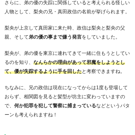
さらに、弟の優の失踪に関係していると考えられる怪しい
人物として、梨央の兄・真田政信の名前が挙げられます。
梨央が上京して真田家に来た時、政信は梨央と梨央の父
親、そして
弟の優の事まで嫌う発言
をしていました。
梨央が、弟の優を東京に連れてきて一緒に住もうとしてい
るのを知り、
なんらかの理由があって邪魔をしようとし
て、優が失踪するように手を回した
と考察できますね。
ちなみに、兄の政信は現在になってからは1度も登場して
おらず、相関図を見ると髪型が坊主に変わっていますの
で、
何か犯罪を犯して警察に捕まっている
などというパタ
ーンも考えられますね！