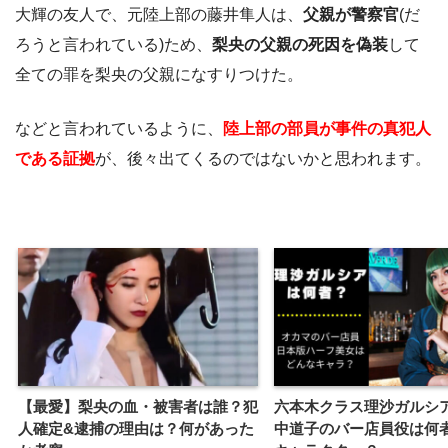
大輝の友人で、元陸上部の藤井隼人は、
父親が警察官
(だ
ろうと言われている)ため、
梨央の父親の死因を偽装
して
全ての罪を梨央の父親になすりつけた。
などと言われているように、
陸上部の部員が事件の真犯人
である証拠
が、後々出てくるのではないかと思われます。
【最愛】梨央の血・被害者は誰？犯
六本木クラス理沙ガルシ
人確定&逮捕の理由は？何があった
中道子のバー店員役は何