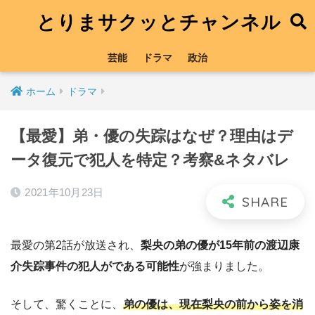
とりまサクッとチャンネル
芸能
ドラマ
政治
ホーム
ドラマ
【最愛】弟・優の失踪はなぜ？理由はデ
ータ復元で犯人を特定？考察&ネタバレ
2021年10月23日
最愛の第2話が放送され、
梨央の弟の優が15年前の渡辺康
介失踪事件の犯人がである可能性
が強まりました。
そして、驚くことに、
弟の優は、現在梨央の前から姿を消