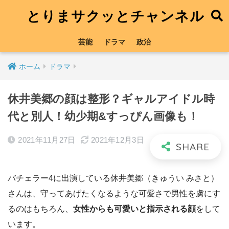
とりまサクッとチャンネル
芸能
ドラマ
政治
ホーム
ドラマ
休井美郷の顔は整形？ギャルアイドル時
代と別人！幼少期&すっぴん画像も！
2021年11月27日
2021年12月3日
バチェラー4に出演している休井美郷（きゅうい みさと）
さんは、守ってあげたくなるような可愛さで男性を虜にす
るのはもちろん、
女性からも可愛いと指示される顔
をして
います。