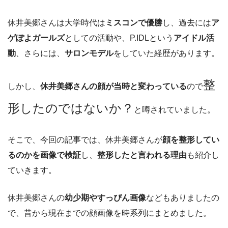
休井美郷さんは大学時代は
ミスコンで優勝
し、過去には
ア
ゲぽよガールズ
としての活動や、P.IDLという
アイドル活
動
、さらには、
サロンモデル
をしていた経歴があります。
整
しかし、
休井美郷さんの顔が当時と変わっている
ので
形したのではないか？
と噂されていました。
そこで、今回の記事では、休井美郷さんが
顔を整形してい
るのかを画像で検証
し、
整形したと言われる理由
も紹介し
ていきます。
休井美郷さんの
幼少期やすっぴん画像
などもありましたの
で、昔から現在までの顔画像を時系列にまとめました。