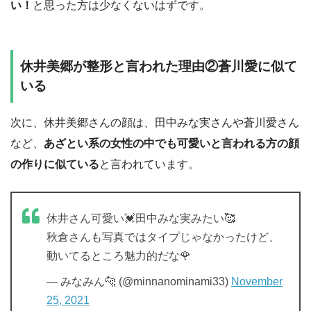
い！
と思った方は少なくないはずです。
休井美郷が整形と言われた理由②蒼川愛に似て
いる
次に、休井美郷さんの顔は、田中みな実さんや蒼川愛さん
など、
あざとい系の女性の中でも可愛いと言われる方の顔
の作りに似ている
と言われています。
休井さん可愛い💓田中みな実みたい🥰
秋倉さんも写真ではタイプじゃなかったけど、
動いてるところ魅力的だな🌹
— みなみん🐆 (@minnanominami33)
November
25, 2021