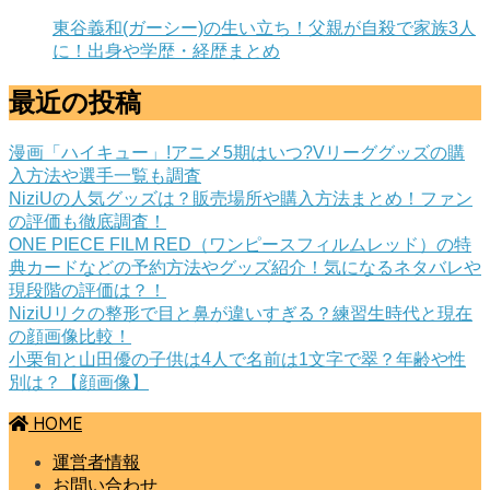
東谷義和(ガーシー)の生い立ち！父親が自殺で家族3人
に！出身や学歴・経歴まとめ
最近の投稿
漫画「ハイキュー」!アニメ5期はいつ?Vリーググッズの購
入方法や選手一覧も調査
NiziUの人気グッズは？販売場所や購入方法まとめ！ファン
の評価も徹底調査！
ONE PIECE FILM RED（ワンピースフィルムレッド）の特
典カードなどの予約方法やグッズ紹介！気になるネタバレや
現段階の評価は？！
NiziUリクの整形で目と鼻が違いすぎる？練習生時代と現在
の顔画像比較！
小栗旬と山田優の子供は4人で名前は1文字で翠？年齢や性
別は？【顔画像】
HOME
運営者情報
お問い合わせ