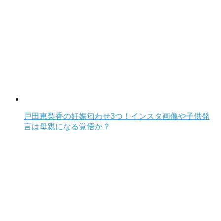
戸田恵梨香の妊娠匂わせ3つ！インスタ画像や子供発
言は母親になる覚悟か？