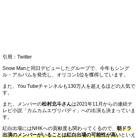
引用：Twitter
Snow Man
と同日デビューしたグループで、今年もシング
ル・アルバムを発売し、オリコン
1
位を獲得しています。
また、
You Tube
チャンネルも
130
万人を超えるほどの人気で
す。
また、メンバーの
松村北斗さん
は
2021
年
11
月からの連続テ
レビ小説「カムカムエヴリバディ」への出演も決まっていま
す。
紅白出場には
NHK
への貢献度も関わってくるので、
朝ドラ
出演のメンバーがいることは紅白出場の可能性が高い
といえ