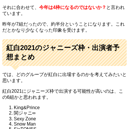
それに合わせて、
今年は
4
枠になるのではないか？
と言われ
ています。
昨年が
7
組だったので、約半分ということになります。これ
だとかなり少なくなった印象を受けます。
紅白
2021
のジャニーズ枠・出演者予
想まとめ
では、どのグループが紅白に出場するのかを考えてみたいと
思います。
紅白
2021に
ジャニーズ枠で出演する
可能性が高いのは、こ
の
6
組かと思われます。
King&Prince
関ジャニ∞
Sexy Zone
Snow Man