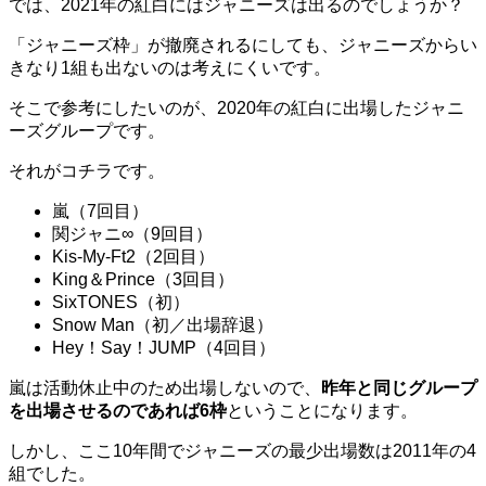
では、
2021
年の紅白にはジャニーズは出るのでしょうか？
「ジャニーズ枠」が撤廃されるにしても、ジャニーズからい
きなり
1
組も出ないのは考えにくいです。
そこで参考にしたいのが、
2020
年の紅白に出場したジャニ
ーズグループです。
それがコチラです。
嵐（
7
回目）
関ジャニ
∞
（
9
回目）
Kis-My-Ft2
（
2
回目）
King
＆
Prince
（
3
回目）
SixTONES
（初）
Snow Man
（初／出場辞退）
Hey
！
Say
！
JUMP
（
4
回目）
嵐は活動休止中のため出場しないので、
昨年と同じグループ
を出場させるのであれば
6
枠
ということになります。
しかし、ここ
10
年間でジャニーズの最少出場数は
2011
年の
4
組でした。