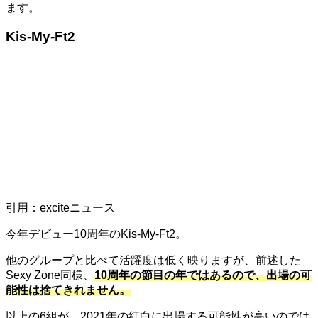
ます。
Kis-My-Ft2
引用：exciteニュース
今年デビュー
10
周年の
Kis-My-Ft2
。
他のグループと比べて活躍度は低く映りますが、前述した
Sexy Zone
同様、
10
周年の節目の年ではあるので、出場の可
能性は捨てきれません。
以上の
6
組が、
2021
年の紅白に出場する可能性が高いのでは