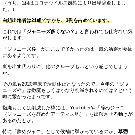
（うち、
1
組はコロナウイルス感染により出場辞退しまし
た。）
白組出場者は
21
組ですから、
3
割を占めています。
これでは
「ジャニーズ多くない？」
と言われても仕方ない気
がします。
「ジャニーズ枠」がここまで多かったのは、嵐の活躍が要因
にあるようです。
嵐を出す代わりに、他のグループも
…
という感じでしょう
か。
その嵐も
2020
年末で活動休止となったので、今年の「ジャ
ニーズ枠」は撤廃もしくはかなり削減されるのでは？という
噂に繋がったようです。
撤廃もしくは削減した枠には、
YouTuber
や「辞めジャニ
（ジャニーズを辞めたアーティス地）」を出演させる動きが
あるのだとか。
特に「辞めジャニ」として候補に挙がっているのが、
草彅