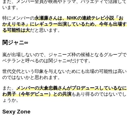
また、メンバー全員が映画やドラマ、バラエティで活躍して
います。
特にメンバーの
永瀬廉さんは、
NHK
の連続テレビ小説「お
かえりモネ」にレギュラー出演しているため、今年も出場す
る可能性は大
だと思います。
関ジャニ
∞
嵐が出場しないので、ジャニーズ枠の候補となるグループで
ベテランと呼べるのは関ジャニ
∞
だけです。
世代交代という印象を与えないためにも出場の可能性は高い
のではないかと思われます。
また、
メンバーの大倉忠義さんがプロデュースしているなに
わ男子（今年デビュー）との共演
もあり得るのではないでし
ょうか。
Sexy Zone