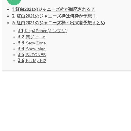
1
紅白2021のジャニーズ枠が撤廃される？
2
紅白2021のジャニーズ枠は何枠か予想！
3
紅白2021のジャニーズ枠・出演者予想まとめ
3.1
King&Prince(キンプリ)
3.2
関ジャニ∞
3.3
Sexy Zone
3.4
Snow Man
3.5
SixTONES
3.6
Kis-My-Ft2