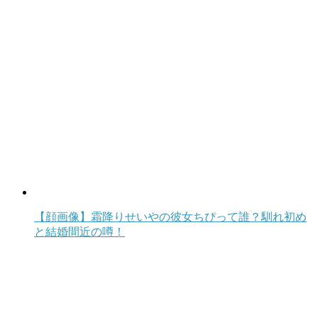
【顔画像】霜降りせいやの彼女ちぴって誰？馴れ初め
と結婚間近の噂！