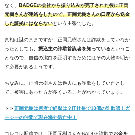
なく、
BADGEの会社から振り込みが完了された後に正岡
元樹さんが連絡をしたので、正岡元樹さんの口座から送金
した証拠にはならない
という主張でした。
真相は謎のままですが、正岡元樹さんは詐欺をしていなか
ったとしても、
振込主の詐欺首謀者を知っている
というこ
となので、自信の潔白を証明するためにはその人物を明か
す必要があるようです。
ちなみに、正岡元樹さんは過去にも詐欺をしていたとし
て、被害にあった方が多くいることがわかっています。
＞＞
正岡元樹は何者で経歴は？IT社長で10億の詐欺師！ガ
ーシーの仲間で現在海外逃亡中！
コレコレ配信では、正岡元樹さんがBADGE詐欺で
お金を