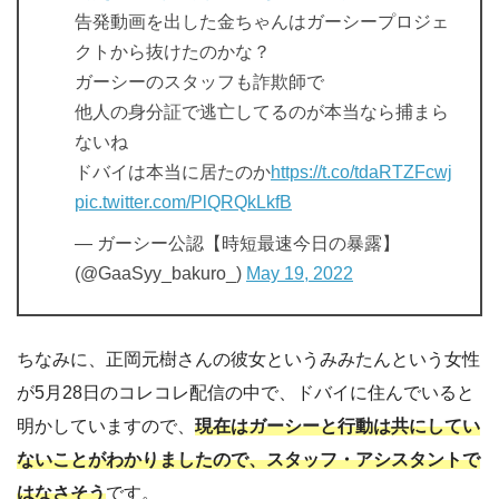
告発動画を出した金ちゃんはガーシープロジェ
クトから抜けたのかな？
ガーシーのスタッフも詐欺師で
他人の身分証で逃亡してるのが本当なら捕まら
ないね
ドバイは本当に居たのか
https://t.co/tdaRTZFcwj
pic.twitter.com/PlQRQkLkfB
— ガーシー公認【時短最速今日の暴露】
(@GaaSyy_bakuro_)
May 19, 2022
ちなみに、正岡元樹さんの彼女というみみたんという女性
が5月28日のコレコレ配信の中で、ドバイに住んでいると
明かしていますので、
現在はガーシーと行動は共にしてい
ないことがわかりましたので、スタッフ・アシスタントで
はなさそう
です。