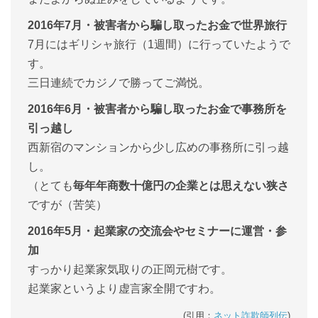
2016年7月・被害者から騙し取ったお金で世界旅行
7月にはギリシャ旅行（1週間）に行っていたようで
す。
三日連続でカジノで勝ってご満悦。
2016年6月・被害者から騙し取ったお金で事務所を
引っ越し
西新宿のマンションから少し広めの事務所に引っ越
し。
（とても
毎年年商数十億円の企業とは思えない狭さ
ですが（苦笑）
2016年5月・起業家の交流会やセミナーに運営・参
加
すっかり起業家気取りの正岡元樹です。
起業家というより虚言家全開ですわ。
(引用：
ネット詐欺師列伝
)