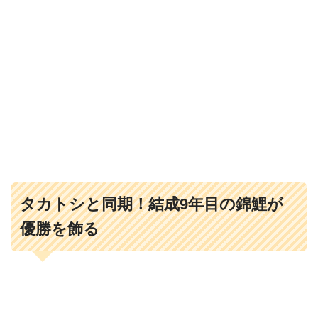
タカトシと同期！結成9年目の錦鯉が
優勝を飾る