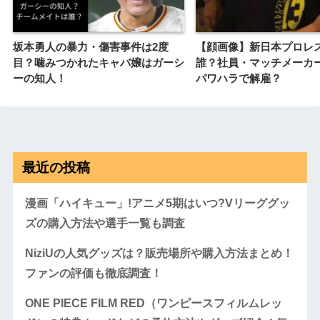
坂本勇人の暴力・傷害事件は2度
【顔画像】新日本プロレ
目？噛みつかれたキャバ嬢はガーシ
誰？社員・マッチメーカ
ーの知人！
パワハラで解雇？
最近の投稿
漫画「ハイキュー」!アニメ5期はいつ?Vリーググッ
ズの購入方法や選手一覧も調査
NiziUの人気グッズは？販売場所や購入方法まとめ！
ファンの評価も徹底調査！
ONE PIECE FILM RED（ワンピースフィルムレッ