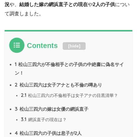
況
や、
結婚した嫁の網浜直子との現在
や
2人の子供
につい
て調査しました。
Contents
[
hide
]
1
松山三四六が不倫相手との子供の中絶書に偽名サイ
ン！
2
松山三四六は女子アナとも不倫の噂あり
2.1
松山三四六の不倫相手は女子アナの目黒清華？
3
松山三四六の嫁は女優の網浜直子
3.1
網浜直子の現在は？
4
松山三四六の子供は息子が2人