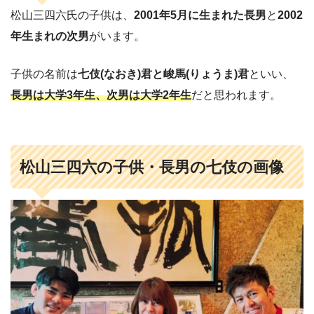
松山三四六氏の子供は、
2001年5月に生まれた長男
と
2002
年生まれの次男
がいます。
子供の名前は
七伎(なおき)君と峻馬(りょうま)君
といい、
長男は大学3年生、次男は大学2年生
だと思われます。
松山三四六の子供・長男の
七伎の画像