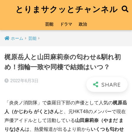
とりまサクッとチャンネル
芸能
ドラマ
政治
ホーム
芸能
梶原岳人と山田麻莉奈の匂わせ&馴れ初
め！指輪一致や同棲で結婚はいつ？
2022年6月3日
「炎炎ノ消防隊」で森羅日下部の声優として人気の
梶原岳
人（かじわら がくと)さん
と、元HKT48のメンバーで現在
声優アイドルとして活動している
山田麻莉奈（やまだ ま
りな)さん
は、熱愛報道が出るより前から
いくつも匂わせ