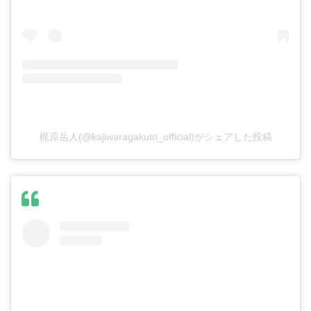
梶原岳人(@kajiwaragakuto_official)がシェアした投稿