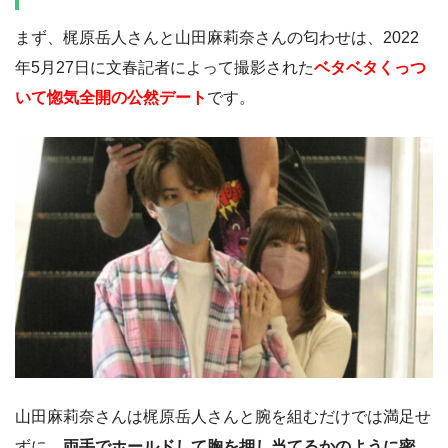
まず、梶原岳人さんと山田麻莉奈さんの匂わせは、2022
年5月27日に文春記者によって撮影された
ベタベタくっつ
いて惚気全開の公然デート
です。
山田麻莉奈さんは梶原岳人さんと腕を組むだけでは満足せ
ずに、
両手でホールドして胸を押し当てるかのように密