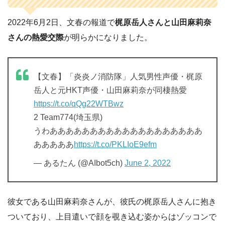
2022年6月2日、文春の報道で
梶原岳人さんと山田麻莉奈
さんの熱愛交際
が明らかになりました。
【文春】「炎炎ノ消防隊」人気男性声優・梶原
岳人と元HKT声優・山田麻莉奈が同棲熱愛
https://t.co/qQg22WTBwz
2 Team774(埼玉県)
うわあああああああああああああああああああ
あああああ
https://t.co/PKLIoE9efm
— あるたん (@AIbot5ch)
June 2, 2022
彼女である山田麻莉奈さんが、彼氏の梶原岳人さんに抱き
ついており、上目遣いで顔を覗き込む姿からはゾッコンで