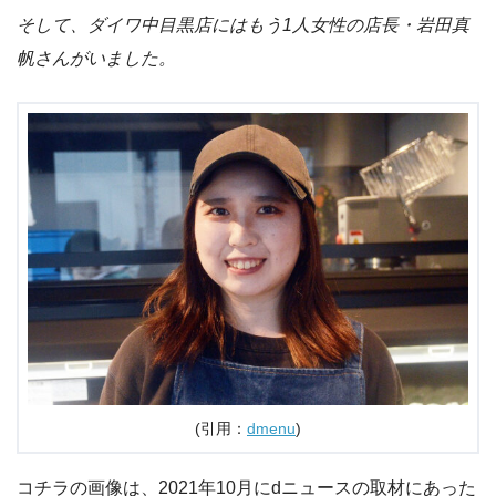
そして、ダイワ中目黒店にはもう1人女性の店長・
岩田真
帆さんがいました。
(引用：
dmenu
)
コチラの画像は、2021年10月にdニュースの取材にあった