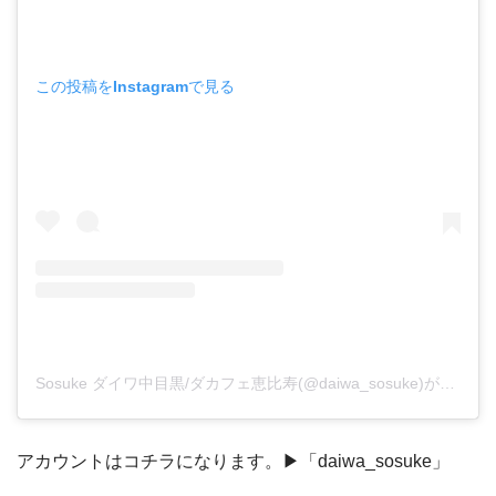
この投稿をInstagramで見る
Sosuke ダイワ中目黒/ダカフェ恵比寿(@daiwa_sosuke)がシェアした投稿
アカウントはコチラになります。▶︎「daiwa_sosuke」