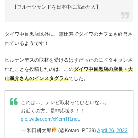
【フルーツサンドを日本中に広めた人】
ダイワ中目黒店以外に、恵比寿でダイワのカフェも経営さ
れているようです！
ヒルナンデスの取材を受けるはずだったのにドタキャンさ
れたことを投稿したのは、この
ダイワ中目黒店の店長・大
山颯介さんのインスタグラム
でした。
これは…、テレビ取材ってひどいな…。
お近くの方、是非応援を！！
pic.twitter.com/xKcmTl1ncL
— 和田耕太郎
(@Kotaro_PE39)
April 26, 2022