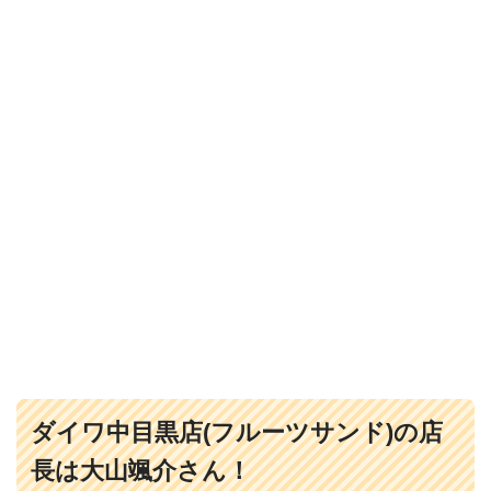
ダイワ中目黒店(フルーツサンド)の店
長は大山颯介さん！