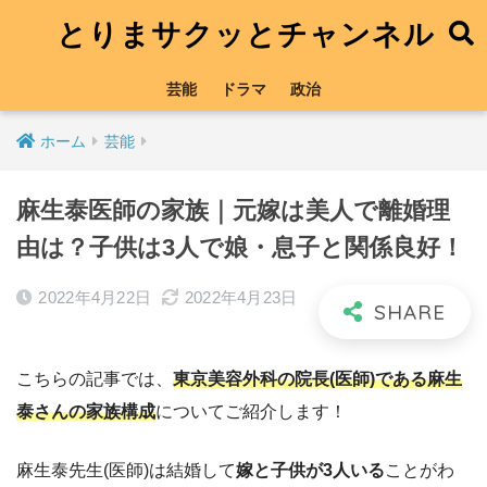
とりまサクッとチャンネル
芸能
ドラマ
政治
ホーム
芸能
麻生泰医師の家族｜元嫁は美人で離婚理
由は？子供は3人で娘・息子と関係良好！
2022年4月22日
2022年4月23日
こちらの記事では、
東京美容外科の院長(医師)である麻生
泰さんの家族構成
についてご紹介します！
麻生泰先生(医師)は結婚して
嫁と子供が3人いる
ことがわ