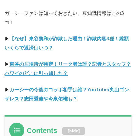
ガーシーファンは知っておきたい、豆知識情報はこの3
つ！
▶︎
【なぜ】東谷義和が詐欺した理由！詐欺内容3種！総額
いくらで返済はいつ？
▶︎
東谷の居場所が特定！リーク者は誰？記者とスタッフ？
ハワイのどこに引っ越した？
▶︎
ガーシーの今後のコラボ相手は誰？YouTuber丸山ゴン
ザレス？志田愛佳や今泉佑唯も？
Contents
[
hide
]