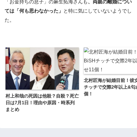
「お金持ちの息子」の麻生拓海さんも
、両親の離婚につい
ては「何も思わなかった」
と特に気にしていないようでし
た。
北村匠海が結婚目前！彼女
チッチで交際2年以上&匂
個！
村上和哉の死因は他殺？自殺？死亡
日は7月1日！理由や原因・時系列
まとめ