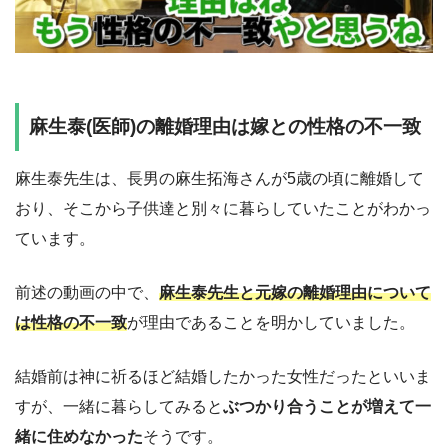
麻生泰(医師)の離婚理由は嫁との性格の不一致
麻生泰先生は、長男の麻生拓海さんが5歳の頃に離婚して
おり、そこから子供達と別々に暮らしていたことがわかっ
ています。
前述の動画の中で、
麻生泰先生と元嫁の離婚理由について
は性格の不一致
が理由であることを明かしていました。
結婚前は神に祈るほど結婚したかった女性だったといいま
すが、一緒に暮らしてみると
ぶつかり合うことが増えて一
緒に住めなかった
そうです。