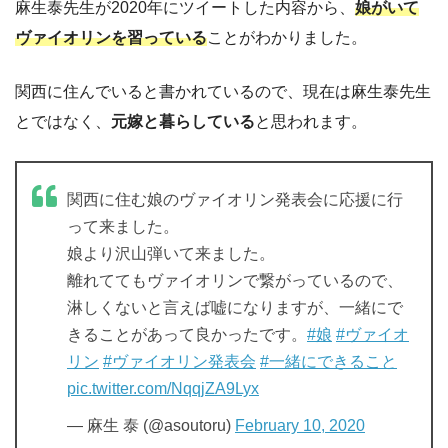
麻生泰先生が2020年にツイートした内容から、
娘がいて
ヴァイオリンを習っている
ことがわかりました。
関西に住んでいると書かれているので、現在は麻生泰先生
とではなく、
元嫁と暮らしている
と思われます。
関西に住む娘のヴァイオリン発表会に応援に行
って来ました。
娘より沢山弾いて来ました。
離れててもヴァイオリンで繋がっているので、
淋しくないと言えば嘘になりますが、一緒にで
きることがあって良かったです。
#娘
#ヴァイオ
リン
#ヴァイオリン発表会
#一緒にできること
pic.twitter.com/NqqjZA9Lyx
— 麻生 泰 (@asoutoru)
February 10, 2020