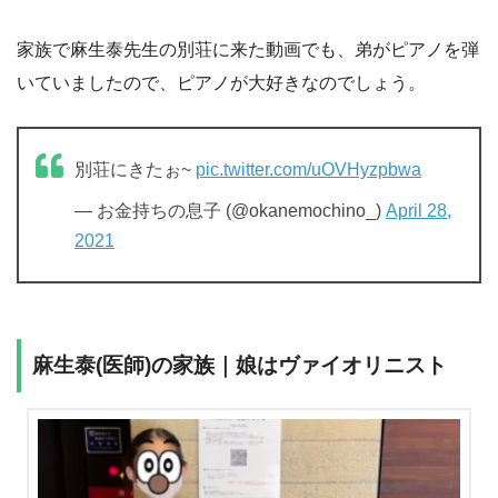
家族で麻生泰先生の別荘に来た動画でも、弟がピアノを弾
いていましたので、ピアノが大好きなのでしょう。
別荘にきたぉ~
pic.twitter.com/uOVHyzpbwa
— お金持ちの息子 (@okanemochino_)
April 28,
2021
麻生泰(医師)の家族｜娘はヴァイオリニスト