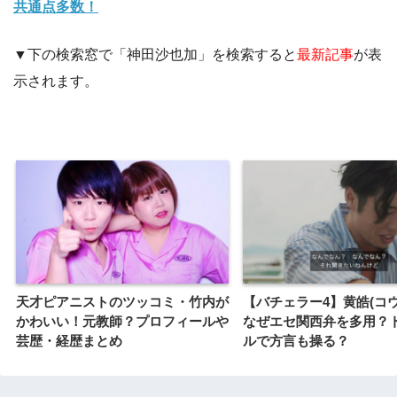
共通点多数！
▼下の検索窓で「神田沙也加」を検索すると
最新記事
が表
示されます。
天才ピアニストのツッコミ・竹内が
【バチェラー4】黄皓(コ
かわいい！元教師？プロフィールや
なぜエセ関西弁を多用？
芸歴・経歴まとめ
ルで方言も操る？