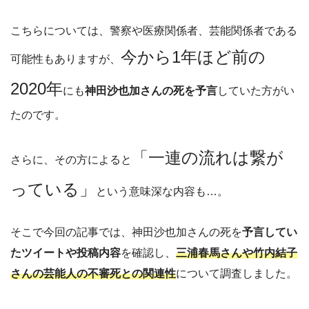
こちらについては、警察や医療関係者、芸能関係者である
今から1年ほど前の
可能性もありますが、
2020年
にも
神田沙也加さんの死を予言
していた方がい
たのです。
「一連の流れは繋が
さらに、その方によると
っている」
という意味深な内容も…。
そこで今回の記事では、神田沙也加さんの死を
予言してい
たツイートや投稿内容
を確認し、
三浦春馬さんや竹内結子
さんの芸能人の不審死との関連性
について調査しました。