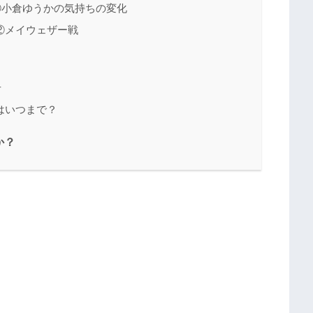
①小倉ゆうかの気持ちの変化
②メイウェザー戦
せ
はいつまで？
か？