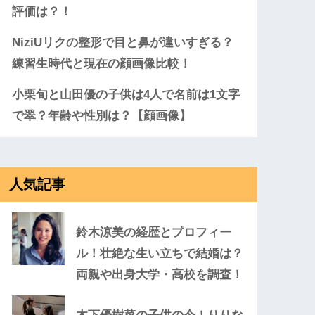
評価は？！
NiziUリクの整形で目と鼻が違いすぎる？
練習生時代と現在の顔画像比較！
小栗旬と山田優の子供は4人で名前は1文字
で翠？年齢や性別は？【顔画像】
人気記事
鈴木涼美の経歴とプロフィー
ル！壮絶な生い立ちで結婚は？
両親や出身大学・高校を調査！