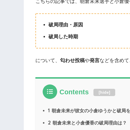
こちらの記事では、朝倉未来選手と小倉優
破局理由・原因
破局した時期
について、
匂わせ投稿
や
発言
などを含めて
Contents
[
hide
]
1
朝倉未来が彼女の小倉ゆうかと破局
2
朝倉未来と小倉優香の破局理由は？