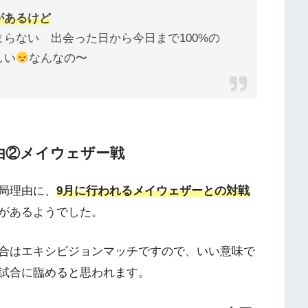
があるけど
らない 出会った日から今日まで100%の
しい
なんなの〜
由②メイウェザー戦
局理由に、
9月に行われる
メイウェザー
との対戦
があるようでした。
合はエキシビジョンマッチですので、いい意味で
試合に臨めると思われます。