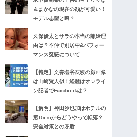
木下優樹菜の子供の今！りりな
＆まかなの現在の顔が可愛い！
モデル志望と噂？
久保優太とサラの本当の離婚理
由は？不仲で別居中&パフォー
マンス疑惑について
【特定】文春塩谷友駿の顔画像
は山崎賢人似！経歴はオンライ
ン記者でFacebookは？
【解明】神田沙也加はホテルの
窓15cmからどうやって転落？
安全対策との矛盾