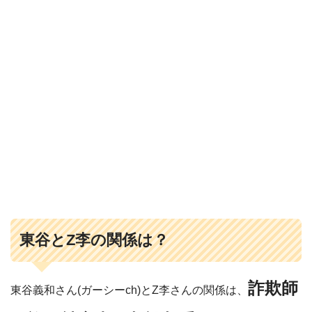
東谷とZ李の関係は？
詐欺師
東谷義和さん(ガーシーch)とZ李さんの関係は、