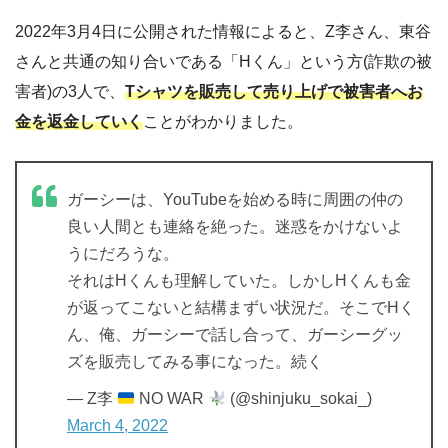
2022年3月4日に公開された情報によると、Z李さん、東谷
さんと共通の知り合いである「Hくん」という方(詐欺の被
害者)の3人で、
Tシャツを販売して売り上げで被害者へお
金を返金していく
ことがわかりました。
ガーシーは、YouTubeを始める時に周囲の仲の
良い人間とも連絡を絶った。迷惑をかけないよ
うにだろうな。
それはHくんも理解していた。しかしHくんも金
が返ってこないと結構まずい状況だ。そこでHく
ん、俺、ガーシーで話し合って、ガーシーグッ
ズを販売してみる事になった。続く
— Z李
NO WAR
(@shinjuku_sokai_)
March 4, 2022