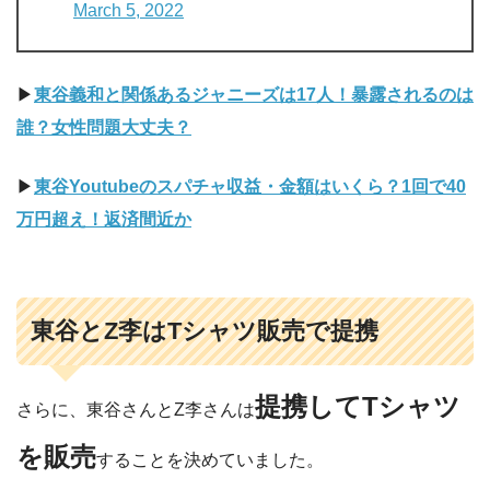
March 5, 2022
▶︎
東谷義和と関係あるジャニーズは17人！暴露されるのは
誰？女性問題大丈夫？
▶︎
東谷Youtubeのスパチャ収益・金額はいくら？1回で40
万円超え！返済間近か
東谷とZ李はTシャツ販売で提携
提携してTシャツ
さらに、東谷さんとZ李さんは
を販売
することを決めていました。