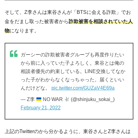
そして、Z李さんは東谷さんが「BTSに会える詐欺」でお
金をだまし取った被害者から
詐欺被害を相談されていた人
物
になります。
ガーシーの詐欺被害者グループも再度作りたい
から前に入っていた子よろしく。東谷とは俺の
相談者優先の約束している。LINE交換してなか
った子がわからなくなっちゃった。届くといい
んだけどな。
pic.twitter.com/GUZaV4E69a
— Z李
NO WAR
(@shinjuku_sokai_)
February 21, 2022
上記のTwitterのから分かるように、東谷さんとZ李さんは