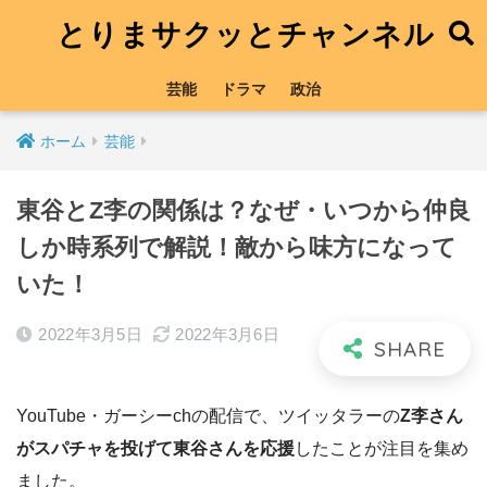
とりまサクッとチャンネル
芸能
ドラマ
政治
ホーム
芸能
東谷とZ李の関係は？なぜ・いつから仲良
しか時系列で解説！敵から味方になって
いた！
2022年3月5日
2022年3月6日
YouTube・ガーシーchの配信で、ツイッタラーの
Z李さん
がスパチャを投げて東谷さんを応援
したことが注目を集め
ました。