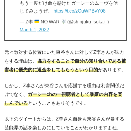
もう一度だけ命を懸けたガーシーのムーヴを信
じてみようぜ。
https://t.co/zGuWPBvY08
— Z李
NO WAR
(@shinjuku_sokai_)
March 1, 2022
元々敵対する位置にいた東谷さんに対してZ李さんが味方
をする理由は、
協力をすることで自分の知り合いである被
害者に優先的に返金をしてもらうという目的
があります。
しかし、Z李さんが東谷さんを応援する理由は利害関係だ
けでなく、
ガーシーchの一視聴者として暴露の内容を楽
しんでいる
ということもありそうです。
以下のツイートからは、Z李さん自身も東谷さんが暴する
芸能界の話を楽しみにしていることがわかりますよね。