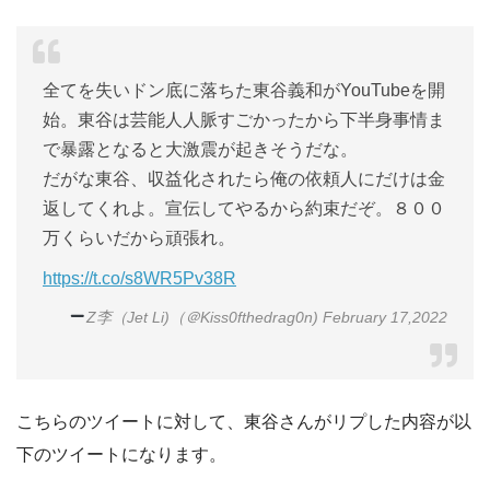
全てを失いドン底に落ちた東谷義和がYouTubeを開
始。東谷は芸能人人脈すごかったから下半身事情ま
で暴露となると大激震が起きそうだな。
だがな東谷、収益化されたら俺の依頼人にだけは金
返してくれよ。宣伝してやるから約束だぞ。８００
万くらいだから頑張れ。
https://t.co/s8WR5Pv38R
Z李（Jet Li)（＠Kiss0fthedrag0n) February 17,2022
こちらのツイートに対して、東谷さんがリプした内容が以
下のツイートになります。