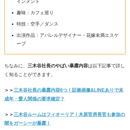
インメント
趣味：カフェ巡り
特技：空手／ダンス
出演作品：アパレルデザイナー・花嫁未満エスケ
ープ
ちなみに、
三木谷社長のやばい暴露内容
は以下記事で詳し
く知ることができます。
＞＞
三木谷社長の暴露内容6つ！証拠画像&LINEありで未
成年・愛人関係の要求確定？
＞＞
三木谷ルームはフィオーリア！木原官房長官も参加の
闇をガーシーが暴露！