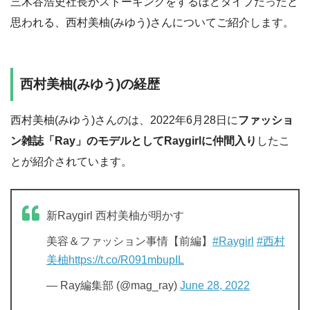
三木谷浩史社長がストーキングをするほどタイプだったと
思われる、西村美柚(みゆう)さんについてご紹介します。
西村美柚(みゆう)の経歴
西村美柚(みゆう)さんのは、2022年6月28日に
ファッショ
ン雑誌「Ray」のモデルとしてRaygirlに仲間入り
したこ
とが紹介されています。
新Raygirl 西村美柚が明かす
美容＆ファッション事情【前編】
#Raygirl
#西村
美柚
https://t.co/R091mbupIL
— Ray編集部 (@mag_ray)
June 28, 2022