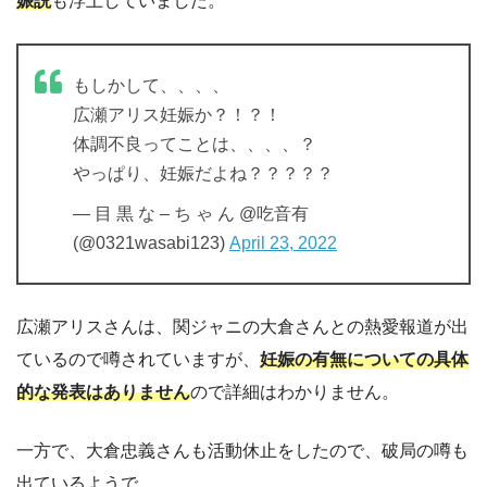
娠説
も浮上していました。
もしかして、、、、
広瀬アリス妊娠か？！？！
体調不良ってことは、、、、？
やっぱり、妊娠だよね？？？？？
— 目 黒 な – ち ゃ ん @吃音有
(@0321wasabi123)
April 23, 2022
広瀬アリスさんは、関ジャニの大倉さんとの熱愛報道が出
ているので噂されていますが、
妊娠の有無についての具体
的な発表はありません
ので詳細はわかりません。
一方で、大倉忠義さんも活動休止をしたので、破局の噂も
出ているようで…