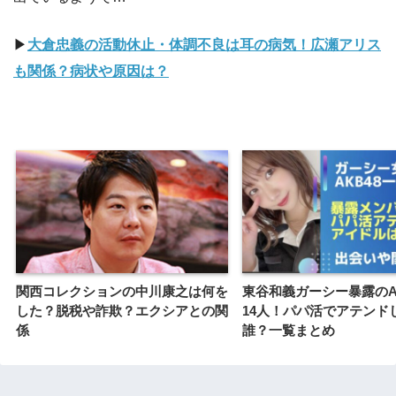
▶︎
大倉忠義の活動休止・体調不良は耳の病気！広瀬アリス
も関係？病状や原因は？
関西コレクションの中川康之は何を
東谷和義ガーシー暴露のA
した？脱税や詐欺？エクシアとの関
14人！パパ活でアテンド
係
誰？一覧まとめ