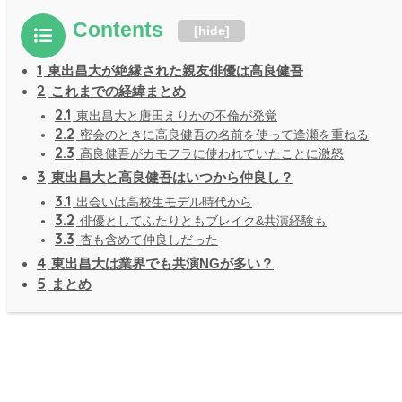
Contents
[
hide
]
1
東出昌大が絶縁された親友俳優は高良健吾
2
これまでの経緯まとめ
2.1
東出昌大と唐田えりかの不倫が発覚
2.2
密会のときに高良健吾の名前を使って逢瀬を重ねる
2.3
高良健吾がカモフラに使われていたことに激怒
3
東出昌大と高良健吾はいつから仲良し？
3.1
出会いは高校生モデル時代から
3.2
俳優としてふたりともブレイク&共演経験も
3.3
杏も含めて仲良しだった
4
東出昌大は業界でも共演NGが多い？
5
まとめ