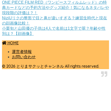
ONE PIECE FILM RED（ワンピースフィルムレッド）の特
典カードなどの予約方法やグッズ紹介！気になるネタバレや
現段階の評価は？！
NiziUリクの整形で目と鼻が違いすぎる？練習生時代と現在
の顔画像比較！
小栗旬と山田優の子供は4人で名前は1文字で翠？年齢や性
別は？【顔画像】
HOME
運営者情報
お問い合わせ
© 2026 とりまサクッとチャンネル All rights reserved.