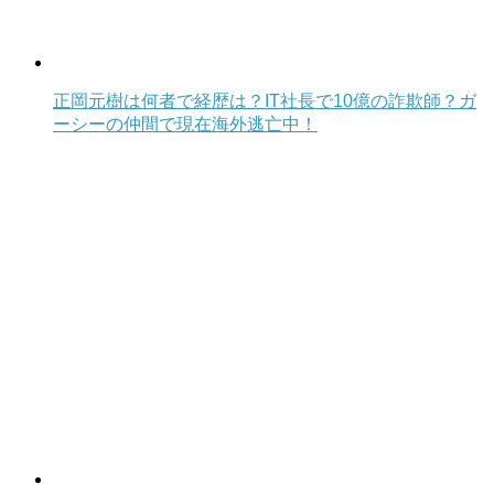
正岡元樹は何者で経歴は？IT社長で10億の詐欺師？ガ
ーシーの仲間で現在海外逃亡中！