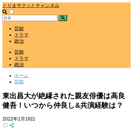
とりまサクッとチャンネル
芸能
ドラマ
政治
芸能
ドラマ
政治
ホーム
芸能
東出昌大が絶縁された親友俳優は高良
健吾！いつから仲良し&共演経験は？
2022年1月18日