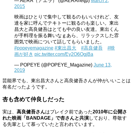
— AERA（アエラ） (@AERAnetjp)
March 2,
2015
映画はひとりで集中して観るのもいいけれど、友
達を家に呼んでテキトーに観るのも楽しい。東出
昌大と高良健吾はとても中の良い友達。東出くん
が手料理を振る舞いなｇあら、リラックスした雰
囲気で映画について話してもらいました。
#popeyemagazine
#東出昌大
#高良健吾
#映
画が好き
pic.twitter.com/Ey2O6OgjBa
— POPEYE (@POPEYE_Magazine)
June 13,
2019
芸能界でも、東出昌大さんと高良健吾さんが仲がいいことは
有名だったようです。
杏も含めて仲良しだった
実は、
高良健吾さん
はブレイク前であった
2010年に公開さ
れた映画「BANDAGE」で杏さんと共演
しており、尊敬す
る先輩として慕っていたと言われています。