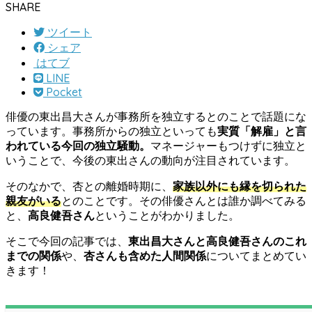
SHARE
ツイート
シェア
はてブ
LINE
Pocket
俳優の東出昌大さんが事務所を独立するとのことで話題にな
っています。事務所からの独立といっても
実質「解雇」と言
われている今回の独立騒動。
マネージャーもつけずに独立と
いうことで、今後の東出さんの動向が注目されています。
そのなかで、杏との離婚時期に、
家族以外にも縁を切られた
親友がいる
とのことです。その俳優さんとは誰か調べてみる
と、
高良健吾さん
ということがわかりました。
そこで今回の記事では、
東出昌大さんと高良健吾さんのこれ
までの関係
や、
杏さんも含めた人間関係
についてまとめてい
きます！