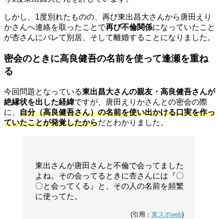
しかし、1度別れたものの、再び東出昌大さんから唐田えり
かさんへ連絡を取ったことで
再び不倫関係
になっていたこと
が杏さんにバレて別居、そして離婚することになりました。
密会のときに高良健吾の名前を使って逢瀬を重ね
る
今回問題となっている
東出昌大さんの親友・高良健吾さんが
絶縁状を出した経緯
ですが、唐田えりかさんとの密会の際
に、
自分（高良健吾さん）の名前を使い出かける口実を作っ
ていたことが発覚したから
だとわかりました。
東出さんが唐田さんと不倫で会ってました
よね。その会ってるときに杏さんには『〇
〇と会ってくる』と、その人の名前を頻繁
に使ってた。
(引用：
東スポweb
)