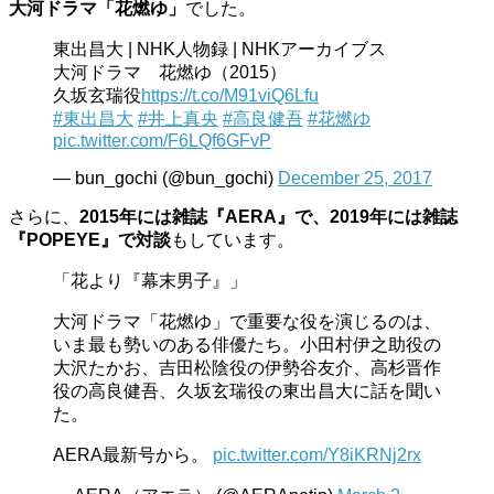
大河ドラマ「花燃ゆ」
でした。
東出昌大 | NHK人物録 | NHKアーカイブス
大河ドラマ 花燃ゆ（2015）
久坂玄瑞役
https://t.co/M91viQ6Lfu
#東出昌大
#井上真央
#高良健吾
#花燃ゆ
pic.twitter.com/F6LQf6GFvP
— bun_gochi (@bun_gochi)
December 25, 2017
さらに、
2015年には雑誌『AERA』で、2019年には雑誌
『POPEYE』で対談
もしています。
「花より『幕末男子』」
大河ドラマ「花燃ゆ」で重要な役を演じるのは、
いま最も勢いのある俳優たち。小田村伊之助役の
大沢たかお、吉田松陰役の伊勢谷友介、高杉晋作
役の高良健吾、久坂玄瑞役の東出昌大に話を聞い
た。
AERA最新号から。
pic.twitter.com/Y8iKRNj2rx