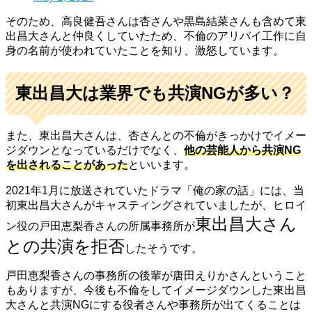
そのため、高良健吾さんは杏さんや黒島結菜さんも含めて東
出昌大さんと仲良くしていたため、不倫のアリバイ工作に自
身の名前が使われていたことを知り、激怒しています。
東出昌大は業界でも共演NGが多い？
また、東出昌大さんは、杏さんとの不倫がきっかけでイメー
ジダウンとなっているだけでなく、
他の芸能人から共演NG
を出されることがあった
といいます。
2021年1月に放送されていたドラマ「俺の家の話」には、当
初東出昌大さんがキャスティングされていましたが、ヒロイ
東出昌大さん
ン役の
戸田恵梨香さんの所属事務所が
との共演を拒否
したそうです。
戸田恵梨香さんの事務所の後輩が唐田えりかさんということ
もありますが、今後も不倫をしてイメージダウンした東出昌
大さんと共演NGにする役者さんや事務所が出てくることは