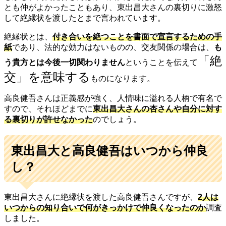
とも仲がよかったこともあり、東出昌大さんの裏切りに激怒
して絶縁状を渡したとまで言われています。
絶縁状とは、
付き合いを絶つことを書面で宣言するための手
紙
であり、法的な効力はないものの、交友関係の場合は、
も
「絶
う貴方とは今後一切関わりません
ということを伝えて
交」を意味する
ものになります。
高良健吾さんは正義感が強く、人情味に溢れる人柄で有名で
すので、それほどまでに
東出昌大さんの杏さんや自分に対す
る裏切りが許せなかった
のでしょう。
東出昌大と高良健吾はいつから仲良
し？
東出昌大さんに絶縁状を渡した高良健吾さんですが、
2人は
いつからの知り合いで何がきっかけで仲良くなったのか
調査
しました。