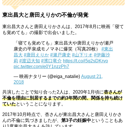
東出昌大と唐田えりかの不倫が発覚
東出昌大さんと唐田えりかさんは、2017年8月に映画「寝て
も覚めても」の撮影で出会いました。
「寝ても覚めても」東出昌大や唐田えりかが瀬戸
康史の平泉成モノマネに爆笑（写真20枚）
#東出
昌大
#唐田えりか
#瀬戸康史
#山下リオ
#伊藤沙
莉
#渡辺大知
#濱口竜介
https://t.co/i5q2sDKrvo
pic.twitter.com/e0Y1nzzPh7
— 映画ナタリー (@eiga_natalie)
August 21,
2018
共演したことで知り合った2人は、2020年1月頃に
杏さんが
不倫を理由に別居するまでの約3年間の間、関係を持ち続け
ていた
ということになります。
2017年10月時点で、杏さんが東出昌大さんと唐田えりかさ
んの不倫に気づきましたが、
第3子の妊娠中
ということもあ
り1度東出昌大さんを許しています。