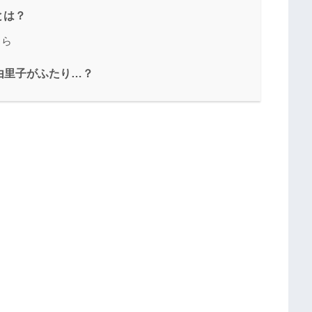
とは？
ちら
由里子がふたり…？