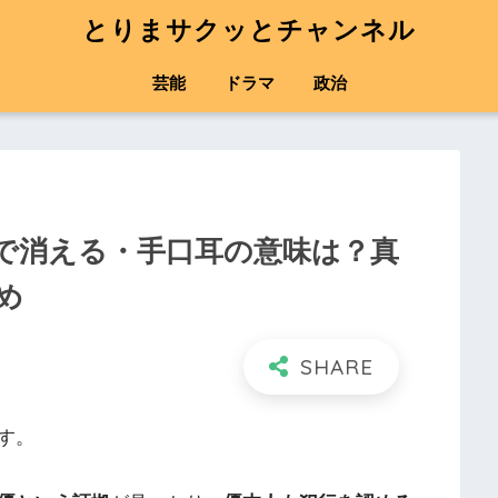
とりまサクッとチャンネル
芸能
ドラマ
政治
で消える・手口耳の意味は？真
め
す。