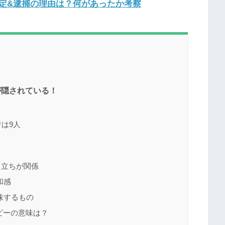
定&逮捕の理由は？何があったか考察
が隠されている！
は9人
り立ちが関係
和感
味するもの
ピーの意味は？