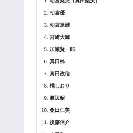
朝宮梨央（
真田梨央）
朝宮優
朝宮達雄
宮崎大輝
加瀬賢一郎
真田梓
真田政信
橘しおり
渡辺昭
桑田仁美
後藤信介