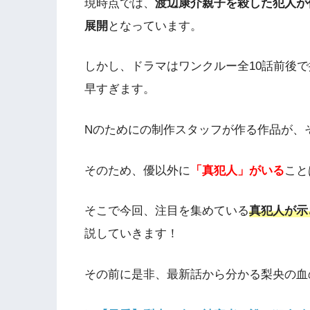
現時点では、
渡辺康介親子を殺した犯人が
展開
となっています。
しかし、ドラマはワンクルー全10話前後
早すぎます。
Nのためにの制作スタッフが作る作品が、
そのため、優以外に
「真犯人」がいる
こと
そこで今回、注目を集めている
真犯人が示
説していきます！
その前に是非、最新話から分かる梨央の血