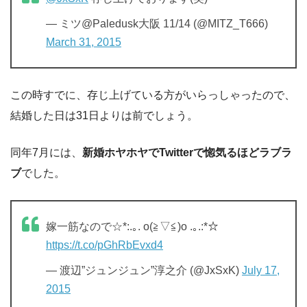
— ミツ@Paledusk大阪 11/14 (@MITZ_T666)
March 31, 2015
この時すでに、存じ上げている方がいらっしゃったので、
結婚した日は31日よりは前でしょう。
同年7月には、
新婚ホヤホヤでTwitterで惚気るほどラブラ
ブ
でした。
嫁一筋なので☆*:.｡. o(≧▽≦)o .｡.:*☆
https://t.co/pGhRbEvxd4
— 渡辺”ジュンジュン”淳之介 (@JxSxK)
July 17,
2015