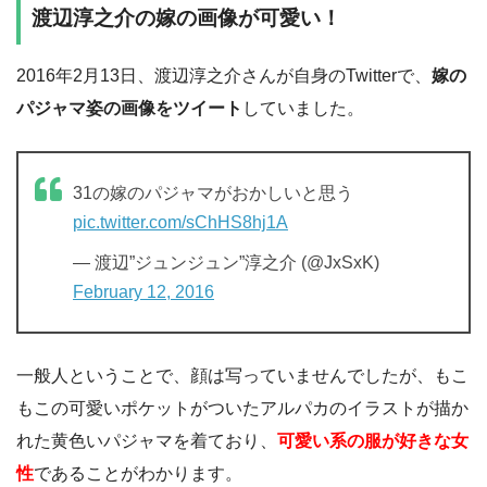
渡辺淳之介の嫁の画像が可愛い！
2016年2月13日、渡辺淳之介さんが自身のTwitterで、
嫁の
パジャマ姿の画像をツイート
していました。
31の嫁のパジャマがおかしいと思う
pic.twitter.com/sChHS8hj1A
— 渡辺”ジュンジュン”淳之介 (@JxSxK)
February 12, 2016
一般人ということで、顔は写っていませんでしたが、もこ
もこの可愛いポケットがついたアルパカのイラストが描か
れた黄色いパジャマを着ており、
可愛い系の服が好きな女
性
であることがわかります。