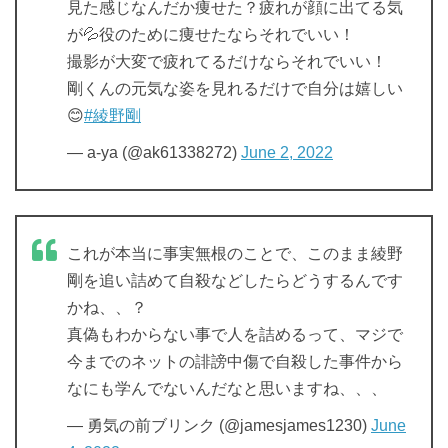
見た感じなんだか痩せた？疲れが顔に出てる気
が💦役のために痩せたならそれでいい！
撮影が大変で疲れてるだけならそれでいい！
剛くんの元気な姿を見れるだけで自分は嬉しい
😊
#綾野剛
— a-ya (@ak61338272)
June 2, 2022
これが本当に事実無根のことで、このまま綾野
剛を追い詰めて自殺などしたらどうするんです
かね、、？
真偽もわからない事で人を詰めるって、マジで
今までのネットの誹謗中傷で自殺した事件から
なにも学んでないんだなと思いますね、、、
— 勇気の前ブリンク (@jamesjames1230)
June