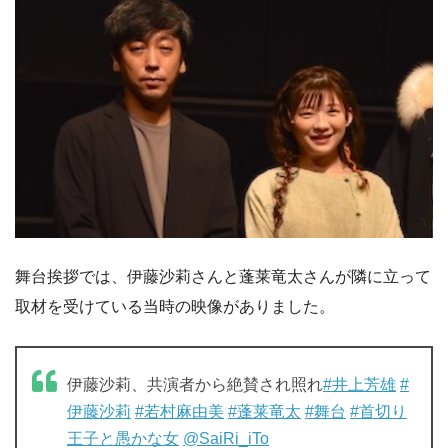
舞台挨拶では、伊藤沙莉さんと蓬莱竜太さんが隣に立って
取材を受けている当時の映像がありました。
伊藤沙莉、共演者から絶賛され照れ
#井上芳雄
#
伊藤沙莉
#若村麻由美
#蓬莱竜太
#舞台
#首切り
王子と愚かな女
@SaiRi_iTo