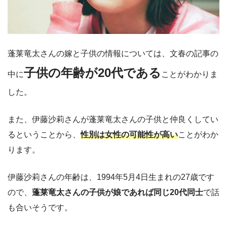
蓬莱竜太さんの嫁と子供の情報については、文春の記事の
子供の
年齢が20代である
中に
ことがわかりま
した。
また、伊藤沙莉さんが蓬莱竜太さんの子供と仲良くしてい
るということから、
性別は女性の可能性が高い
ことがわか
ります。
伊藤沙莉さんの年齢は、1994年5月4日生まれの27歳です
ので、
蓬莱竜太さんの子供が娘であれば同じ20代同士
で話
も合いそうです。