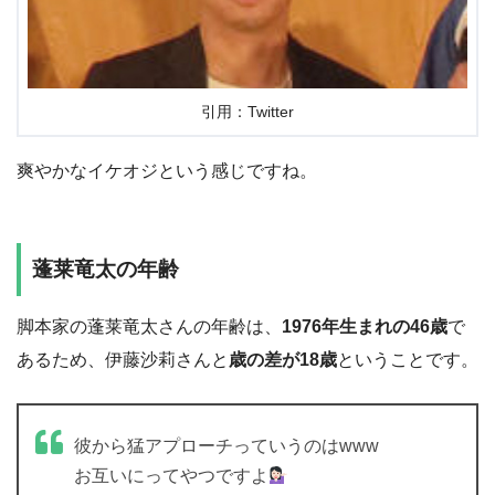
引用：Twitter
爽やかなイケオジという感じですね。
蓬莱竜太の年齢
脚本家の蓬莱竜太さんの年齢は、
1976年生まれの46歳
で
あるため、伊藤沙莉さんと
歳の差が18歳
ということです。
彼から猛アプローチっていうのはwww
お互いにってやつですよ