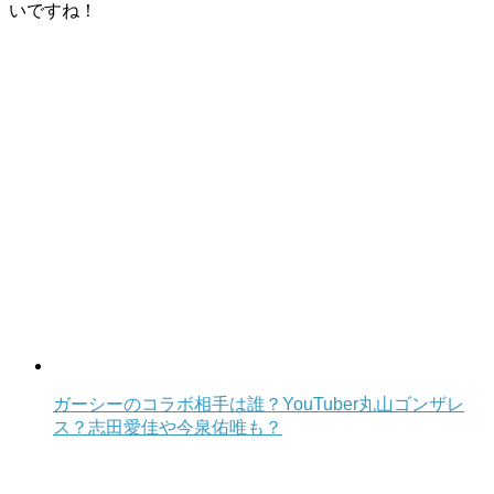
いですね！
ガーシーのコラボ相手は誰？YouTuber丸山ゴンザレ
ス？志田愛佳や今泉佑唯も？