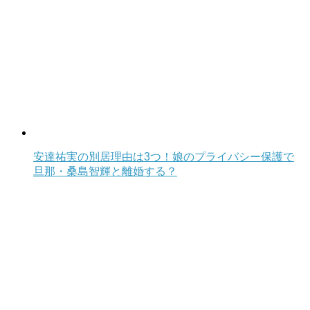
安達祐実の別居理由は3つ！娘のプライバシー保護で
旦那・桑島智輝と離婚する？