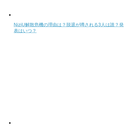
NiziU解散危機の理由は？脱退が噂される3人は誰？発
表はいつ？