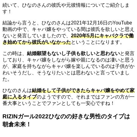
続いて、ひなのさんの彼氏や元彼情報についてご紹介しま
す！
結論から言うと、ひなのさんは2021年12月16日のYouTube
動画の中で、キャバ嬢をやっている間は彼氏を欲しいと思え
ないと発言していましたので
、
2020年5月にキャバクラで働
き始めてから彼氏がいなかった
ということになります。
この時は、
結婚願望もないし子供も欲しいと思わない
と発言
しており、キャバ嬢をしながら嫁や親になるのは凄いと思う
が、家庭を持ちながらキャバ嬢を楽しんでいるのは子供がか
わいそうだし、そうなりたいとは思わないと言っていまし
た。
ひなのさんは
結婚をして子供ができたらキャバ嬢をやめて家
庭に入るタイプ
のようですので、それまではファンの方が一
番大事ということでファンとしても一安心ですね！
RIZINガール2022ひなのの好きな男性のタイプは
朝倉未来！