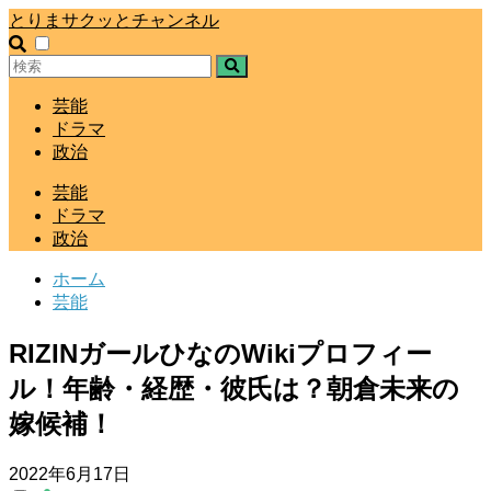
とりまサクッとチャンネル
芸能
ドラマ
政治
芸能
ドラマ
政治
ホーム
芸能
RIZINガールひなのWikiプロフィー
ル！年齢・経歴・彼氏は？朝倉未来の
嫁候補！
2022年6月17日