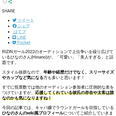
SHARE
ツイート
シェア
はてブ
LINE
Pocket
RIZINガール2022のオーディションで上位争いを繰り広げて
いるひなのさん(Hinano)が、「可愛い」「美人すぎる」と話
題です。
スタイル抜群なので、
年齢や経歴だけでなく、スリーサイズ
やカップなど気になる
方も多いと思います！
すでに投票数では他のオーディション参加者に圧倒的な差を
つけていますが、
応援してくれている彼氏の存在や太客は誰
なのかも気になりますね！
今回の記事では、キャバ嬢でラウンドガールを目指している
ひなのさんの
wiki風プロフィール
についてご紹介していきま