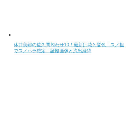
休井美郷の佐久間匂わせ10！最新は花と髪色！スノ担
でスノハラ確定！証拠画像と流出経緯