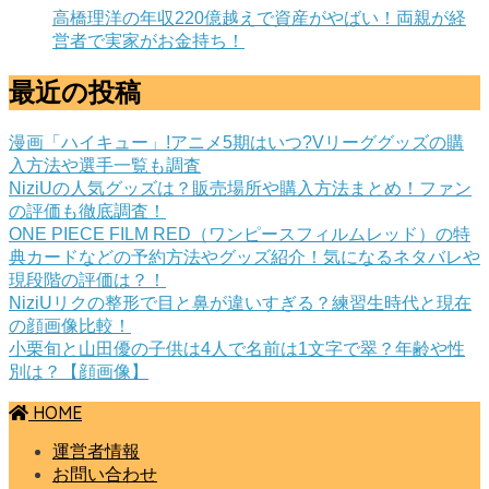
高橋理洋の年収220億越えで資産がやばい！両親が経
営者で実家がお金持ち！
最近の投稿
漫画「ハイキュー」!アニメ5期はいつ?Vリーググッズの購
入方法や選手一覧も調査
NiziUの人気グッズは？販売場所や購入方法まとめ！ファン
の評価も徹底調査！
ONE PIECE FILM RED（ワンピースフィルムレッド）の特
典カードなどの予約方法やグッズ紹介！気になるネタバレや
現段階の評価は？！
NiziUリクの整形で目と鼻が違いすぎる？練習生時代と現在
の顔画像比較！
小栗旬と山田優の子供は4人で名前は1文字で翠？年齢や性
別は？【顔画像】
HOME
運営者情報
お問い合わせ