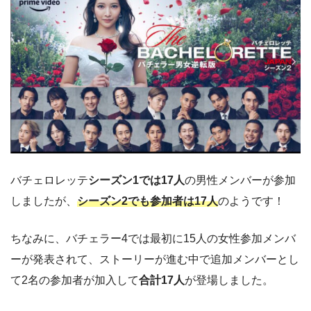
バチェロレッテ
シーズン1では17人
の男性メンバーが参加
しましたが、
シーズン2でも参加者は17人
のようです！
ちなみに、バチェラー4では最初に15人の女性参加メンバ
ーが発表されて、ストーリーが進む中で追加メンバーとし
て2名の参加者が加入して
合計17人
が登場しました。