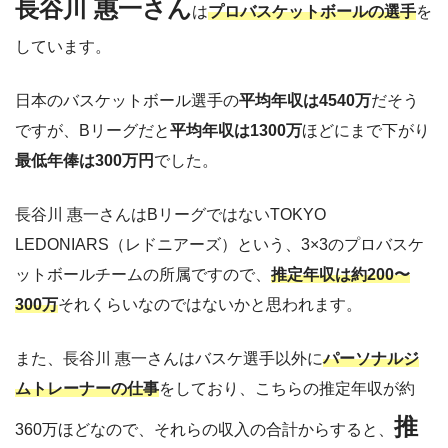
長谷川 惠一さん
は
プロバスケットボールの選手
を
しています。
日本のバスケットボール選手の
平均年収は4540万
だそう
ですが、Bリーグだと
平均年収は1300万
ほどにまで下がり
最低年俸は300万円
でした。
長谷川 惠一さんはBリーグではないTOKYO
LEDONIARS（レドニアーズ）という、3×3のプロバスケ
ットボールチームの所属ですので、
推定年収は約200〜
300万
それくらいなのではないかと思われます。
また、長谷川 惠一さんはバスケ選手以外に
パーソナルジ
ムトレーナーの仕事
をしており、こちらの推定年収が約
推
360万ほどなので、それらの収入の合計からすると、