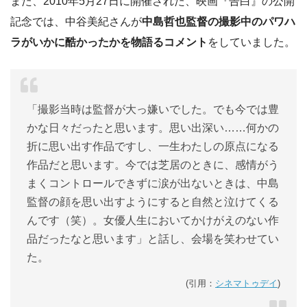
また、2010年5月27日に開催された、映画『告白』の公開
記念では、中谷美紀さんが
中島哲也監督の撮影中のパワハ
ラがいかに酷かったかを物語るコメント
をしていました。
「撮影当時は監督が大っ嫌いでした。でも今では豊
かな日々だったと思います。思い出深い……何かの
折に思い出す作品ですし、一生わたしの原点になる
作品だと思います。今では芝居のときに、感情がう
まくコントロールできずに涙が出ないときは、中島
監督の顔を思い出すようにすると自然と泣けてくる
んです（笑）。女優人生においてかけがえのない作
品だったなと思います」と話し、会場を笑わせてい
た。
(引用：
シネマトゥデイ
)