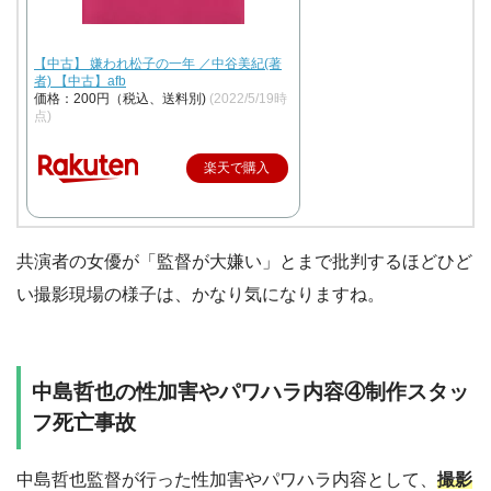
【中古】 嫌われ松子の一年 ／中谷美紀(著
者) 【中古】afb
価格：200円（税込、送料別)
(2022/5/19時
点)
楽天で購入
共演者の女優が「監督が大嫌い」とまで批判するほどひど
い撮影現場の様子は、かなり気になりますね。
中島哲也の性加害やパワハラ内容④制作スタッ
フ死亡事故
中島哲也監督が行った性加害やパワハラ内容として、
撮影