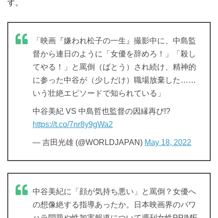
す。
「映画『嫌われ松子の一生』撮影中に、中島監
督から連日のように「女優を辞めろ！」「殺し
てやる！」と罵倒（ばとう）され続け、精神的
に参った中谷が（少しだけ）職場放棄した……
いう壮絶エピソードで知られている」
中谷美紀 VS 中島哲也監督の因縁再び!?
https://t.co/7nr8y9gWa2
— 吉田光雄 (@WORLDJAPAN)
May 18, 2022
中谷美紀に「顔が気持ち悪い」と罵倒？女優へ
の想像絶する指導あったか。日本映画界のパワ
ハラ問題や性加害報道について週刊女性PRIME