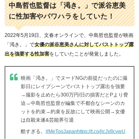
中島哲也監督は「渇き。」で
派谷恵美
に
性加害やパワハラをしていた！
2022年5月19日、文春オンラインで、中島哲也監督が映画
「渇き。」で
女優の派谷恵美さんに対してバストトップ露
出を強要する性加害
をしていたことが発覚しました。
映画「渇き。」でヌードNGの前提だったのに撮
影日にレイプシーンでバストトップ露出を強要
→撮影を止めたら300万円/日の損害だとPより脅
迫→中島哲也監督が編集で不都合なシーンのカ
ットを約束→約束を反故にして映画公開→女優
は自殺未遂&芸能界引退
酷すぎる。
#MeTooJapan
https://t.co/jlcJx8cvwU