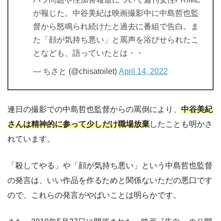
が報じた。中谷美紀は映画撮影中に中島哲也監
督から怒鳴られ続けたと過去に番組で告白。ま
た「顔が気持ち悪い」と罵声を浴びせられたこ
となども、語っていたとは・・
— ちさと (@chisatoilet)
April 14, 2022
連日の撮影での中島哲也監督からの罵倒により、
中谷美紀
さんは精神的に参って少しだけ職場放棄
したことも明かさ
れています。
「殺してやる」や「顔が気持ち悪い」という中島哲也監督
の発言は、いい作品を作るためと関係ないただの悪口です
ので、これらの発言がやばいことは明らかです。