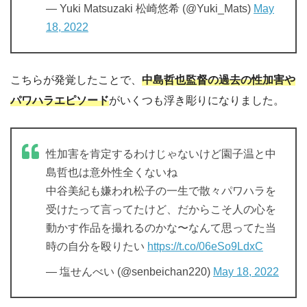
— Yuki Matsuzaki 松崎悠希 (@Yuki_Mats)
May
18, 2022
こちらが発覚したことで、
中島哲也監督の過去の性加害や
パワハラエピソード
がいくつも浮き彫りになりました。
性加害を肯定するわけじゃないけど園子温と中
島哲也は意外性全くないね
中谷美紀も嫌われ松子の一生で散々パワハラを
受けたって言ってたけど、だからこそ人の心を
動かす作品を撮れるのかな〜なんて思ってた当
時の自分を殴りたい
https://t.co/06eSo9LdxC
— 塩せんべい (@senbeichan220)
May 18, 2022