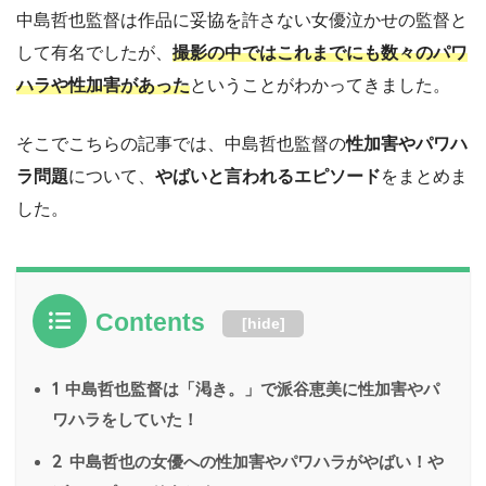
中島哲也監督は作品に妥協を許さない女優泣かせの監督と
して有名でしたが、
撮影の中ではこれまでにも数々のパワ
ハラや性加害があった
ということがわかってきました。
そこでこちらの記事では、中島哲也監督の
性加害やパワハ
ラ問題
について、
やばいと言われるエピソード
をまとめま
した。
Contents
[
hide
]
1
中島哲也監督は「渇き。」で派谷恵美に性加害やパ
ワハラをしていた！
2
中島哲也の女優への性加害やパワハラがやばい！や