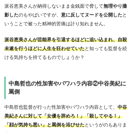
派谷恵美さんが納得しないまま金銭面で脅して
無理やり撮
影した
のもやばいですが、
意に反してヌードを公開した
と
いうことで被った精神的苦痛は計り知れません。
派谷恵美さんが芸能界を引退するほどに追い込まれ、自殺
未遂を行うほどに人生を狂わせていた
と知っても監督を続
ける気持ちを持てるものでしょうか？
中島哲也の性加害やパワハラ内容②中谷美紀に
罵倒
中島哲也監督が行った性加害やパワハラ内容として、
中谷
美紀さんに対して「女優を辞めろ！」「殺してやる！」
「顔が気持ち悪い」と罵倒を浴びせた
というがのもありま