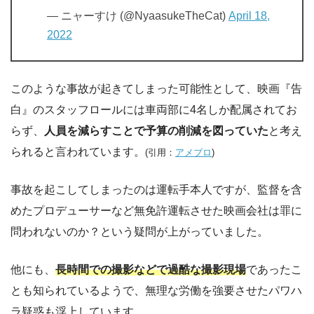
— ニャーすけ (@NyaasukeTheCat)
April 18,
2022
このような事故が起きてしまった可能性として、映画『告
白』のスタッフロールには車両部に4名しか配属されてお
らず、
人員を減らすことで予算の削減を図っていた
と考え
られると言われています。
(引用：
アメブロ
)
事故を起こしてしまったのは運転手本人ですが、監督を含
めたプロデューサーなど無免許運転させた映画会社は罪に
問われないのか？という疑問が上がっていました。
他にも、
長時間での撮影などで過酷な撮影現場
であったこ
とも知られているようで、無理な労働を強要させたパワハ
ラ疑惑も浮上しています。