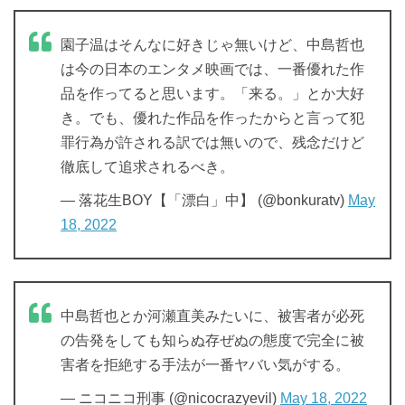
園子温はそんなに好きじゃ無いけど、中島哲也
は今の日本のエンタメ映画では、一番優れた作
品を作ってると思います。「来る。」とか大好
き。でも、優れた作品を作ったからと言って犯
罪行為が許される訳では無いので、残念だけど
徹底して追求されるべき。
— 落花生BOY【「漂白」中】 (@bonkuratv)
May
18, 2022
中島哲也とか河瀬直美みたいに、被害者が必死
の告発をしても知らぬ存ぜぬの態度で完全に被
害者を拒絶する手法が一番ヤバい気がする。
— ニコニコ刑事 (@nicocrazyevil)
May 18, 2022