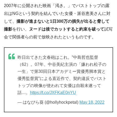
2007年に公開された映画「渇き。」でバストトップの露
出はNGという契約を結んでいた女優・派谷恵美さんに対
して、
撮影が進まないと1日300万の損失が出ると脅して
撮影
を行い、
ヌードは後でカットすると約束を破って
試写
会で関係者らの前で放映されたというものです。
昨日出てきた文春砲はこれ。”中島哲也監督
（62）。07年、中谷美紀主演の「嫌われ松子の
一生」で第30回日本アカデミー賞優秀脚本賞と
優秀監督賞”による直近作で、契約違反でバスト
トップの映像が使われて女優は自殺未遂って
話…。
https://t.co/JXFKaE0nYU
— はなびら葵 (@hollyhockpetal)
May 18, 2022