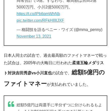
両者合計で5億。すなわち、最高額は吉田2億
5000万円、小川2億5000万円。
https://t.co/lPb6qmWhNb
pic.twitter.com/RFkH8IlJXF
— 格闘技を語るペニー・ワイズ (@mma_penny)
November 13, 2021
日本人同士の試合で、過去最高額のファイトマネーで戦っ
た試合は、2005年の大晦日に行われた
柔道五輪メダリス
総額5億円の
ト対決吉田秀彦vs小川直也
の試合で、
ファイトマネー
が支払われていました。
総額5億円は両選手に半分ずつに分けられるもよ