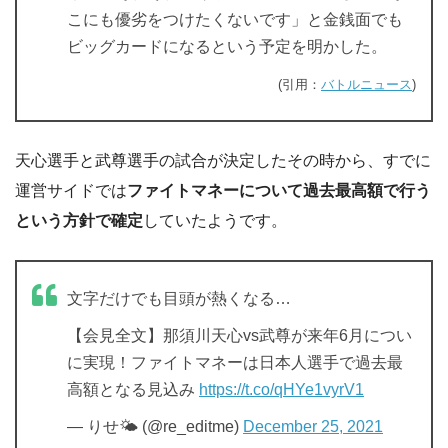
こにも優劣をつけたくないです」と金銭面でも
ビッグカードになるという予定を明かした。
(引用：
バトルニュース
)
天心選手と武尊選手の試合が決定したその時から、すでに
運営サイドでは
ファイトマネーについて過去最高額で行う
という方針で確定
していたようです。
文字だけでも目頭が熱くなる…
【会見全文】那須川天心vs武尊が来年6月につい
に実現！ファイトマネーは日本人選手で過去最
高額となる見込み
https://t.co/qHYe1vyrV1
— りせ🌤️ (@re_editme)
December 25, 2021