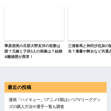
華原朋美の旦那大野友洋の前妻は
三浦春馬と神田沙也加の
誰？元嫁と子供3人の画像は？結婚
当？遺書や舞台など共通
&離婚歴が異常！
最近の投稿
漫画「ハイキュー」!アニメ5期はいつ?Vリーググッ
ズの購入方法や選手一覧も調査