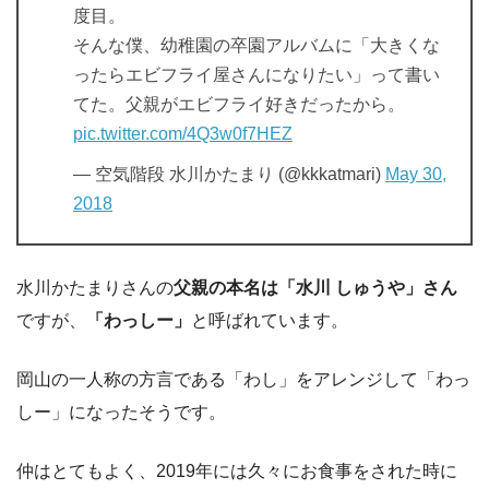
度目。
そんな僕、幼稚園の卒園アルバムに「大きくな
ったらエビフライ屋さんになりたい」って書い
てた。父親がエビフライ好きだったから。
pic.twitter.com/4Q3w0f7HEZ
— 空気階段 水川かたまり (@kkkatmari)
May 30,
2018
水川かたまりさんの
父親の本名は「水川 しゅうや」さん
ですが、
「わっしー」
と呼ばれています。
岡山の一人称の方言である「わし」をアレンジして「わっ
しー」になったそうです。
仲はとてもよく、2019年には久々にお食事をされた時に