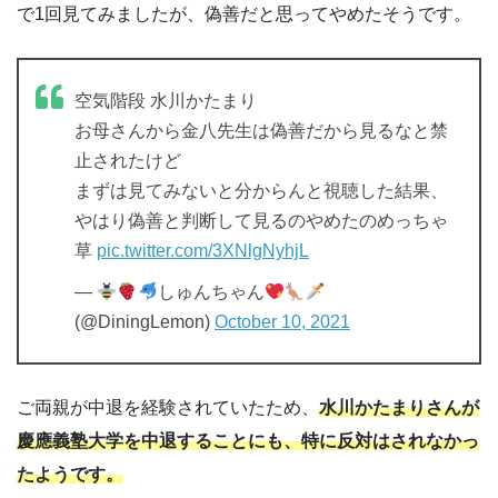
で1回見てみましたが、偽善だと思ってやめたそうです。
空気階段 水川かたまり
お母さんから金八先生は偽善だから見るなと禁
止されたけど
まずは見てみないと分からんと視聴した結果、
やはり偽善と判断して見るのやめたのめっちゃ
草
pic.twitter.com/3XNlgNyhjL
—
しゅんちゃん
(@DiningLemon)
October 10, 2021
ご両親が中退を経験されていたため、
水川かたまりさんが
慶應義塾大学を中退することにも、特に反対はされなかっ
たようです。