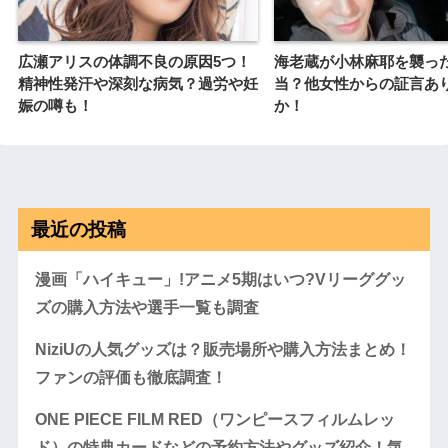
広瀬アリスの体調不良の原因5つ！
海老蔵が小林麻耶を襲っ
精神性発汗や深刻な病気？過労や妊
当？他女性からの証言あ
娠の噂も！
か！
最近の投稿
漫画「ハイキュー」!アニメ5期はいつ?Vリーググッ
ズの購入方法や選手一覧も調査
NiziUの人気グッズは？販売場所や購入方法まとめ！
ファンの評価も徹底調査！
ONE PIECE FILM RED（ワンピースフィルムレッ
ド）の特典カードなどの予約方法やグッズ紹介！気